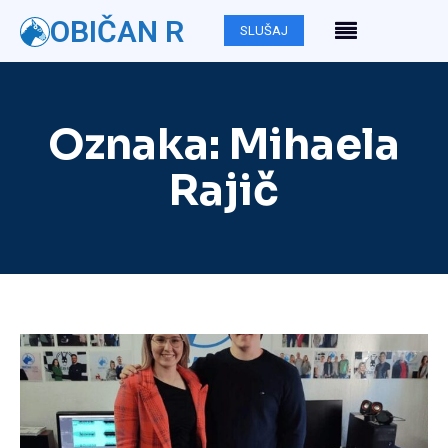
OBIČAN R
SLUŠAJ
Oznaka:
Mihaela
Rajič