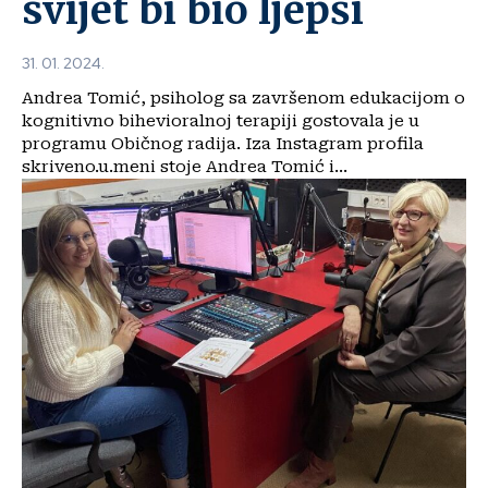
svijet bi bio ljepši
31. 01. 2024.
Andrea Tomić, psiholog sa završenom edukacijom o
kognitivno bihevioralnoj terapiji gostovala je u
programu Običnog radija. Iza Instagram profila
skriveno.u.meni stoje Andrea Tomić i...