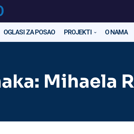
O
OGLASI ZA POSAO
PROJEKTI
O NAMA
aka:
Mihaela R