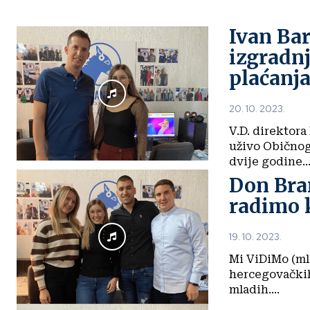
Ivan Bar
izgradnj
plaćanj
20. 10. 2023.
V.D. direktora
uživo Običnog
dvije godine..
Don Bran
radimo k
19. 10. 2023.
Mi ViDiMo (mla
hercegovačkih 
mladih....