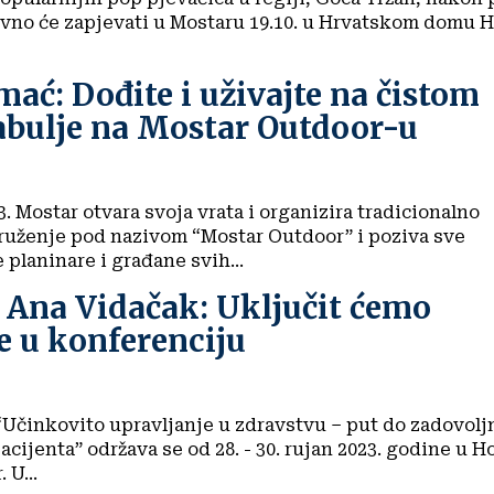
vno će zapjevati u Mostaru 19.10. u Hrvatskom domu 
mać: Dođite i uživajte na čistom
abulje na Mostar Outdoor-u
. Mostar otvara svoja vrata i organizira tradicionalno
ruženje pod nazivom “Mostar Outdoor” i poziva sve
 planinare i građane svih...
 Ana Vidačak: Uključit ćemo
e u konferenciju
“Učinkovito upravljanje u zdravstvu – put do zadovolj
cijenta” održava se od 28. - 30. rujan 2023. godine u H
Mepas, Mostar. U...