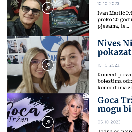
10. 10. 2023.
Ivan Martić Iv
preko 20 godin
pjesama, te...
Nives Ni
pokazati
10. 10. 2023.
Koncert posve
bolestima održ
koncert ima za.
Goca Trž
mogu bi
05. 10. 2023.
Jedna od najp