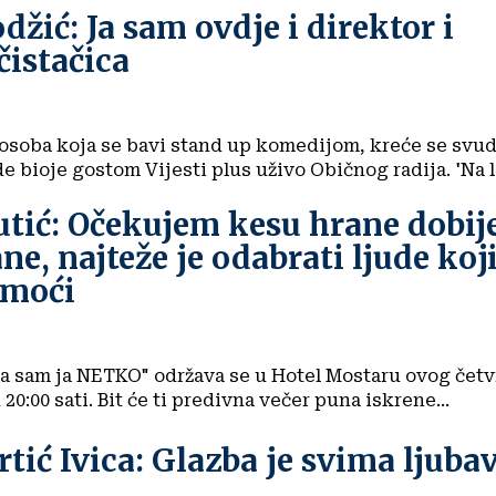
žić: Ja sam ovdje i direktor i
čistačica
osoba koja se bavi stand up komedijom, kreće se svud
nasmijava ljude bioje gostom Vijesti 
utić: Očekujem kesu hrane dobi
ne, najteže je odabrati ljude ko
omoći
a sam ja NETKO" održava se u Hotel Mostaru ovog četv
19. listopada u 20:00 sati. Bit će ti predivna večer puna iskrene...
tić Ivica: Glazba je svima ljuba