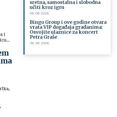
sretna, samostalna i slobodna
učiti kroz igru
06. 08. 2026.
Bingo Group i ove godine otvara
vrata VIP događaja građanima:
Osvojite ulaznice za koncert
a i
Petra Graše
plus uživo Običnog radija. 'Na licu...
06. 08. 2026.
jem
jima
rtka,
v