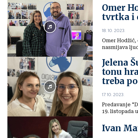
Omer Hod
tvrtka i 
18. 10. 2023.
Omer Hodžić, 
Jelena Š
tonu hra
treba p
17. 10. 2023.
Predavanje "D
Ivan Mar