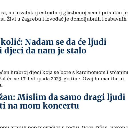
ica, na hrvatskoj estradnoj glazbenoj sceni prisutan je
a. Živi u Zagrebu i izvođač je domoljubnih i zabavnih
kolić: Nadam se da će ljudi
 djeci da nam je stalo
ćen hrabroj djeci koja se bore s karcinomom i srčani
at će se 17. listopada 2023. godine. Ovaj humanitarni
..
an: Mislim da samo dragi ljudi
ti na mom koncertu
opularnijih pop pjevačica u regiji, Goca Tržan, nakon