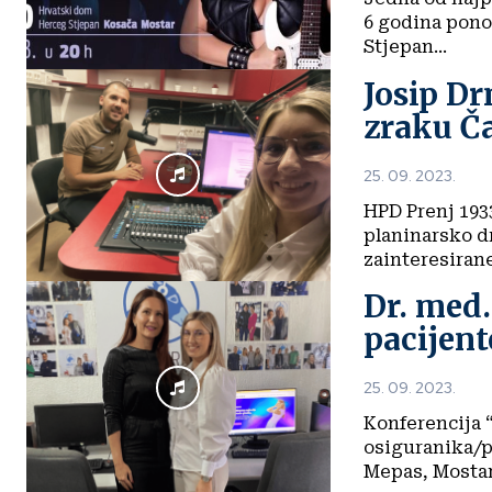
6 godina pono
Stjepan...
Josip Dr
zraku Č
25. 09. 2023.
HPD Prenj 1933
planinarsko d
zainteresirane
Dr. med.
pacijent
25. 09. 2023.
Konferencija 
osiguranika/pa