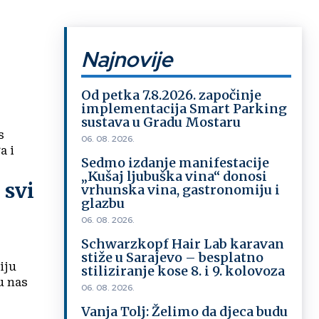
Najnovije
Od petka 7.8.2026. započinje
implementacija Smart Parking
sustava u Gradu Mostaru
s
06. 08. 2026.
a i
Sedmo izdanje manifestacije
„Kušaj ljubuška vina“ donosi
 svi
vrhunska vina, gastronomiju i
glazbu
06. 08. 2026.
Schwarzkopf Hair Lab karavan
stiže u Sarajevo – besplatno
iju
stiliziranje kose 8. i 9. kolovoza
u nas
06. 08. 2026.
Vanja Tolj: Želimo da djeca budu