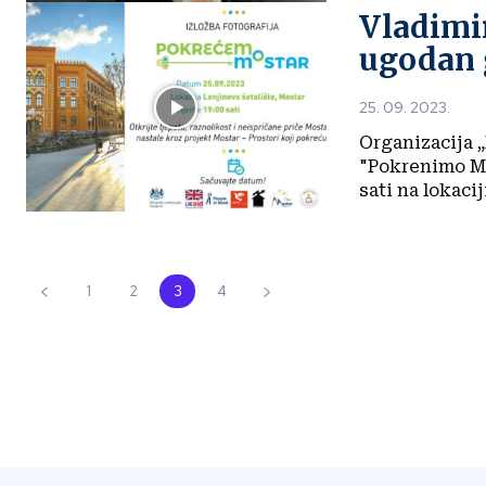
Vladimi
ugodan 
25. 09. 2023.
Organizacija „
"Pokrenimo Mos
sati na lokaciji
1
2
3
4