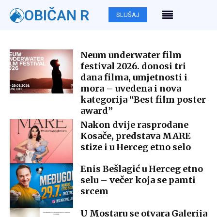
OBIČAN R
SLUŠAJ
Neum underwater film
festival 2026. donosi tri
dana filma, umjetnosti i
mora – uvedena i nova
kategorija “Best film poster
award”
Nakon dvije rasprodane
Kosače, predstava MARE
stize i u Herceg etno selo
Enis Bešlagić u Herceg etno
selu – večer koja se pamti
srcem
U Mostaru se otvara Galerija