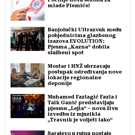
mlade Plemiće!
Banjolučki Ultrazvuk među
pobjednicima glazbenog
izazova EVOLUTION:
Pjesma „Kazna“ dobila
službeni spot
Mostar i HNŽ ubrzavaju
postupak određivanja nove
lokacije regionalne
deponije
Muhamed Fazlagić Fazla i
Taik Ganić predstavljaju
pjesmu „Lejla“ – novu živu
izvedbu iz mjuzikla
„Travnik je voljeti lako“
Sarajevo u rujnu postaje