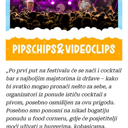
„
Po prvi put na festivalu će se naći i cocktail
bar s najboljim majstorima iz države – kako
bi svatko mogao pronaći nešto za sebe, a
organizatori iz ponude ističu cocktail s
pivom, posebno osmišljen za ovu prigodu.
Posebno smo ponosni na nikad bogatiju
ponudu u food corneru, gdje će posjetitelji
moći uživati u burgerima, kobasicama,