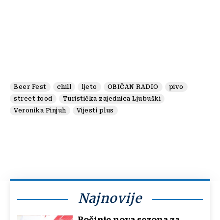
Beer Fest
chill
ljeto
OBIČAN RADIO
pivo
street food
Turistička zajednica Ljubuški
Veronika Pinjuh
Vijesti plus
Najnovije
Počinje nova sezona za