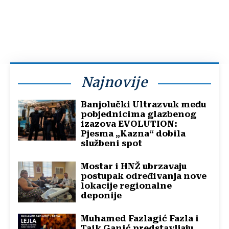
Najnovije
Banjolučki Ultrazvuk među
pobjednicima glazbenog
izazova EVOLUTION:
Pjesma „Kazna“ dobila
službeni spot
Mostar i HNŽ ubrzavaju
postupak određivanja nove
lokacije regionalne
deponije
Muhamed Fazlagić Fazla i
Taik Ganić predstavljaju