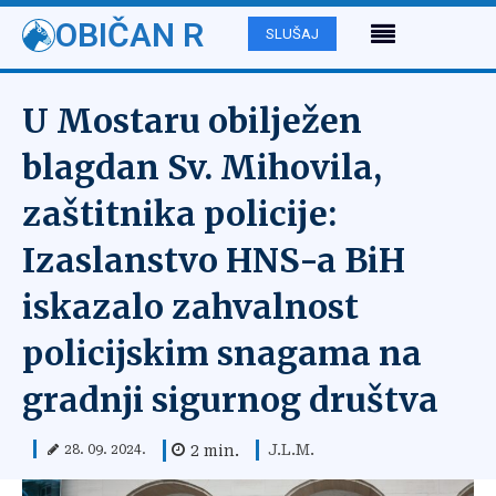
OBIČAN R
SLUŠAJ
U Mostaru obilježen
blagdan Sv. Mihovila,
zaštitnika policije:
Izaslanstvo HNS-a BiH
iskazalo zahvalnost
policijskim snagama na
gradnji sigurnog društva
J.L.M.
2
min.
28. 09. 2024.