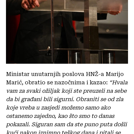
Ministar unutarnjih poslova HNŽ-a Marijo
Marić, obratio se nazočnima i kazao:
“Hvala
vam za svaki ožiljak koji ste preuzeli na sebe
da bi građani bili sigurni. Obraniti se od zla
koje vreba u zasjedi možemo samo ako
ostanemo zajedno, kao što smo to danas
pokazali. Siguran sam da ste puno puta došli
kući nakon iznimno teškog dana i pitali se