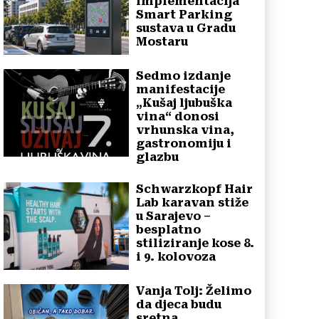
implementacija
Smart Parking
sustava u Gradu
Mostaru
Sedmo izdanje
manifestacije
„Kušaj ljubuška
vina“ donosi
vrhunska vina,
gastronomiju i
glazbu
Schwarzkopf Hair
Lab karavan stiže
u Sarajevo –
besplatno
stiliziranje kose 8.
i 9. kolovoza
Vanja Tolj: Želimo
da djeca budu
sretna,