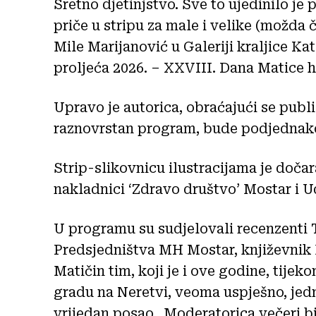
Sretno djetinjstvo. Sve to ujedinilo je
priče u stripu za male i velike (možda ča
Mile Marijanović u Galeriji kraljice K
proljeća 2026. – XXVIII. Dana Matice h
Upravo je autorica, obraćajući se public
raznovrstan program, bude podjednako i
Strip-slikovnicu ilustracijama je dočar
nakladnici ‘Zdravo društvo’ Mostar i U
U programu su sudjelovali recenzenti T
Predsjedništva MH Mostar, književnik M
Matičin tim, koji je i ove godine, tij
gradu na Neretvi, veoma uspješno, jedn
vrijedan posao. Moderatorica večeri b