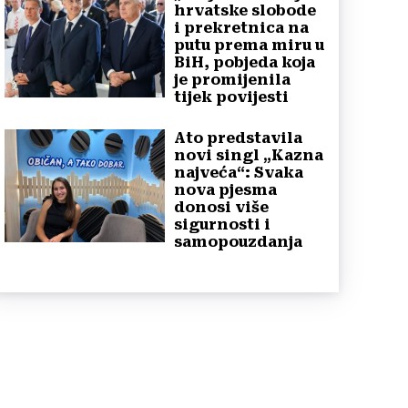
hrvatske slobode
i prekretnica na
putu prema miru u
BiH, pobjeda koja
je promijenila
tijek povijesti
Ato predstavila
novi singl „Kazna
najveća“: Svaka
nova pjesma
donosi više
sigurnosti i
samopouzdanja