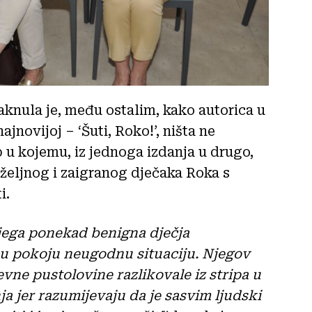
taknula je, među ostalim, kako autorica u
ajnovijoj – ‘Šuti, Roko!’, ništa ne
p u kojemu, iz jednoga izdanja u drugo,
željnog i zaigranog dječaka Roka s
i.
jega ponekad benigna dječja
u u pokoju neugodnu situaciju. Njegov
vne pustolovine razlikovale iz stripa u
ja jer razumijevaju da je sasvim ljudski