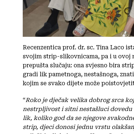
Recenzentica prof. dr. sc. Tina Laco is
svojim strip-slikovnicama, pa i u ovoj n
prepušta slučaju: ona svjesno bira stri
gradi lik pametnoga, nestašnoga, znati
kojim se svako dijete može poistovjetit
“
Roko je dječak velika dobrog srca ko
nestrpljivost i sitni nestašluci doved
lik, koliko god da se njegove svakodne
strip, djeci donosi jednu vrstu olakšan