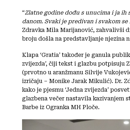
“
Zlatne godine dođu s unucima i ja ih
danom. Svaki je predivan i svakom se
Zdravka Mila Marijanović, zahvalivši d
broju došla na predstavljanje njezina 
Klapa ‘Gratia’ također je ganula publi
zvijezda’, čiji tekst i glazbu potpisuj
(prvotno u aranžmanu Silvije Vukojevi
izričaju – Monike Jarak Mikulić). Dr. Z
kako je pjesmu ‘Jedna zvijezda’ posvet
glazbena večer nastavila kazivanjem s
Barbe iz Ogranka MH Ploče.