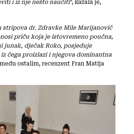
viti i iz nje nešto naučiti
“, kazala je,
ih stripova dr. Zdravke Mile Marijanović
onosi priču koja je istovremeno poučna,
ni junak, dječak Roko, posjeduje
 iz čega proizlazi i njegova dominantna
, među ostalim, recenzent Fran Matija