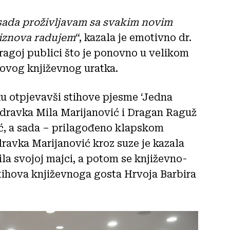
 sada proživljavam sa svakim novim
 iznova radujem
“, kazala je emotivno dr.
ragoj publici što je ponovno u velikom
novog književnog uratka.
ku otpjevavši stihove pjesme ‘Jedna
u Zdravka Mila Marijanović i Dragan Raguž
ć, a sada – prilagođeno klapskom
dravka Marijanović kroz suze je kazala
ila svojoj majci, a potom se književno-
tihova književnoga gosta Hrvoja Barbira