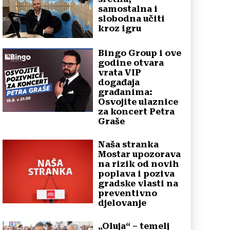
samostalna i
slobodna učiti
kroz igru
Bingo Group i ove
godine otvara
vrata VIP
događaja
građanima:
Osvojite ulaznice
za koncert Petra
Graše
Naša stranka
Mostar upozorava
na rizik od novih
poplava i poziva
gradske vlasti na
preventivno
djelovanje
„Oluja“ – temelj