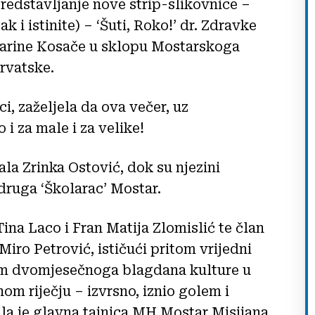
 predstavljanje nove strip-slikovnice –
k i istinite) – ‘Šuti, Roko!’ dr. Zdravke
atarine Kosače u sklopu Mostarskoga
rvatske.
i, zaželjela da ova večer, uz
 za male i za velike!
ala Zrinka Ostović, dok su njezini
druga ‘Školarac’ Mostar.
ina Laco i Fran Matija Zlomislić te član
iro Petrović, ističući pritom vrijedni
ekom dvomjesečnoga blagdana kulture u
om riječju – izvrsno, iznio golem i
ila je glavna tajnica MH Mostar Misijana