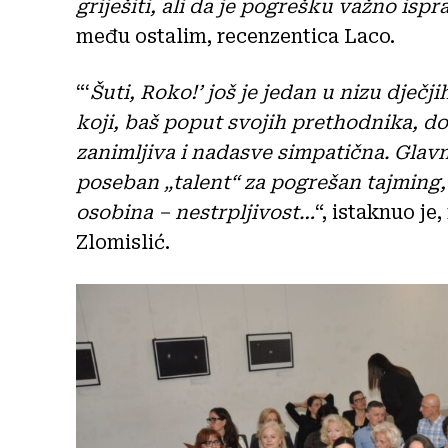
griješiti, ali da je pogrešku važno ispra
među ostalim, recenzentica Laco.
“‘
Šuti, Roko!’ još je jedan u nizu dječj
koji, baš poput svojih prethodnika, d
zanimljiva i nadasve simpatična. Glav
poseban „talent“ za pogrešan tajming,
osobina – nestrpljivost…
“, istaknuo je
Zlomislić.