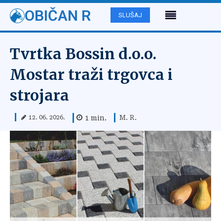
OBIČAN R
SLUŠAJ
Tvrtka Bossin d.o.o.
Mostar traži trgovca i
strojara
M. R.
1
min.
12. 06. 2026.