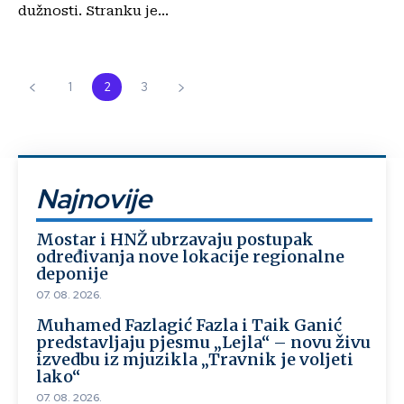
dužnosti. Stranku je...
1
2
3
Najnovije
Mostar i HNŽ ubrzavaju postupak
određivanja nove lokacije regionalne
deponije
07. 08. 2026.
Muhamed Fazlagić Fazla i Taik Ganić
predstavljaju pjesmu „Lejla“ – novu živu
izvedbu iz mjuzikla „Travnik je voljeti
lako“
07. 08. 2026.