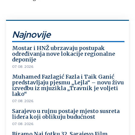
Najnovije
Mostar i HNŽ ubrzavaju postupak
određivanja nove lokacije regionalne
deponije
07. 08. 2026.
Muhamed Fazlagić Fazla i Taik Ganić
predstavljaju pjesmu „Lejla“ – novu živu
izvedbu iz mjuzikla „Travnik je voljeti
lako“
07. 08. 2026.
Sarajevo u rujnu postaje mjesto susreta
lidera koji oblikuju budućnost
07. 08. 2026.
Biramo Naj fotku 32. Sarajevo Film