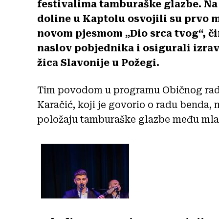
festivalima tamburaške glazbe. Na 5
doline u Kaptolu osvojili su prvo m
novom pjesmom „Dio srca tvog“, či
naslov pobjednika i osigurali izrav
žica Slavonije u Požegi.
Tim povodom u programu Običnog radij
Karačić, koji je govorio o radu benda,
položaju tamburaške glazbe među mla