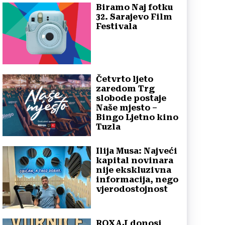
Biramo Naj fotku
32. Sarajevo Film
Festivala
Četvrto ljeto
zaredom Trg
slobode postaje
Naše mjesto –
Bingo Ljetno kino
Tuzla
Ilija Musa: Najveći
kapital novinara
nije ekskluzivna
informacija, nego
vjerodostojnost
ROXAJ donosi