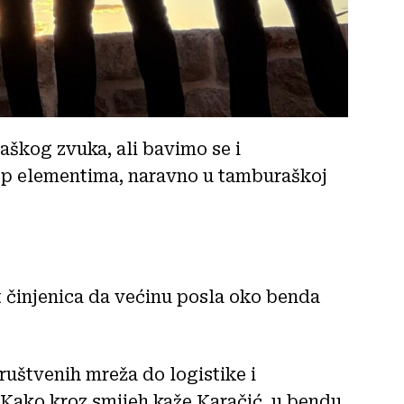
škog zvuka, ali bavimo se i
op elementima, naravno u tamburaškoj
t činjenica da većinu posla oko benda
ruštvenih mreža do logistike i
 Kako kroz smijeh kaže Karačić, u bendu