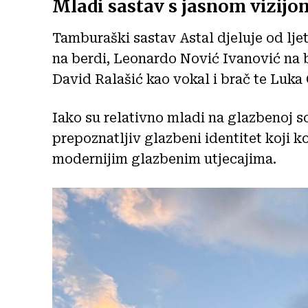
Mladi sastav s jasnom vizijo
Tamburaški sastav Astal djeluje od lje
na berdi, Leonardo Nović Ivanović na bu
David Ralašić kao vokal i brač te Luka 
Iako su relativno mladi na glazbenoj sc
prepoznatljiv glazbeni identitet koji 
modernijim glazbenim utjecajima.