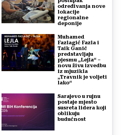
postupak
određivanja nove
lokacije
regionalne
deponije
Muhamed
Fazlagić Fazla i
Taik Ganić
predstavljaju
pjesmu „Lejla“ –
novu živu izvedbu
iz mjuzikla
„Travnik je voljeti
lako“
Sarajevo u rujnu
postaje mjesto
susreta lidera koji
oblikuju
budućnost