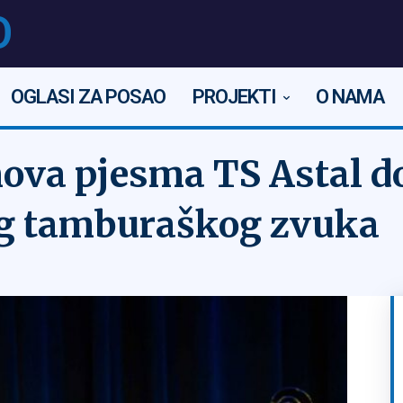
O
OGLASI ZA POSAO
PROJEKTI
O NAMA
nova pjesma TS Astal d
og tamburaškog zvuka