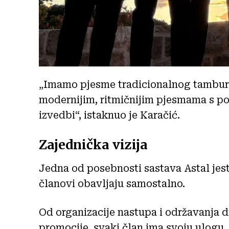
„Imamo pjesme tradicionalnog tambura
modernijim, ritmičnijim pjesmama s p
izvedbi“, istaknuo je Karačić.
Zajednička vizija
Jedna od posebnosti sastava Astal jes
članovi obavljaju samostalno.
Od organizacije nastupa i održavanja d
promocije, svaki član ima svoju ulogu.