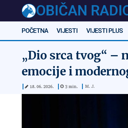
OBIČAN RADI
POČETNA
VIJESTI
VIJESTI PLUS
„Dio srca tvog“ – 
emocije i modern
M. J.
18. 06. 2026.
3
min.