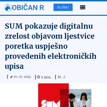
OBIČAN R
SLUŠAJ
SUM pokazuje digitalnu
zrelost objavom ljestvice
poretka uspješno
provedenih elektroničkih
upisa
M. J.
2
min.
07. 07. 2023.