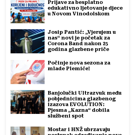
Prijave za besplatno
edukativno ljetovanje djece
u Novom Vinodolskom
Josip Pantić: „Vjerujem u
nas“ novi je početak za
Corona Band nakon 25
godina glazbene priče
Počinje nova sezona za
mlade Plemiće!
Banjolučki Ultrazvuk među
pobjednicima glazbenog
izazova EVOLUTION:
Pjesma „Kazna“ dobila
službeni spot
Mostar i HNŽ ubrzavaju