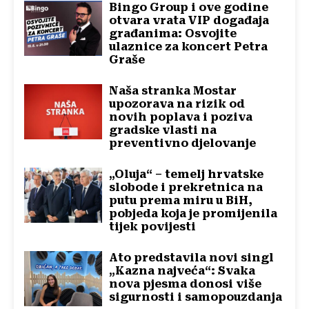
Bingo Group i ove godine
otvara vrata VIP događaja
građanima: Osvojite
ulaznice za koncert Petra
Graše
Naša stranka Mostar
upozorava na rizik od
novih poplava i poziva
gradske vlasti na
preventivno djelovanje
„Oluja“ – temelj hrvatske
slobode i prekretnica na
putu prema miru u BiH,
pobjeda koja je promijenila
tijek povijesti
Ato predstavila novi singl
„Kazna najveća“: Svaka
nova pjesma donosi više
sigurnosti i samopouzdanja