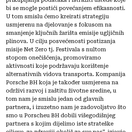
bi se mogle postići povećanjem efikasnosti.
U tom smislu ćemo kreirati strategiju
usmjerenu na djelovanje s fokusom na
smanjenje ključnih žarišta emisije ugljičnih
plinova. U cilju posvećenosti postizanja
misije Net Zero tj. Festivala s nultom
stopom onečišćenja, promoviramo
aktivnosti koje podržavaju korištenje
alternativnih vidova transporta. Kompanija
Porsche BH koja je također usmjerena na
održivi razvoj i zaštitu životne sredine, u
tom nam je smislu jedan od glavnih
partnera, i izuzetno nam je zadovoljstvo što
smo u Porscheu BH dobili višegodišnjeg
partnera s kojim dijelimo iste strateške
ciljeve, za zdraviji okoliš za sve nas”, izjavio