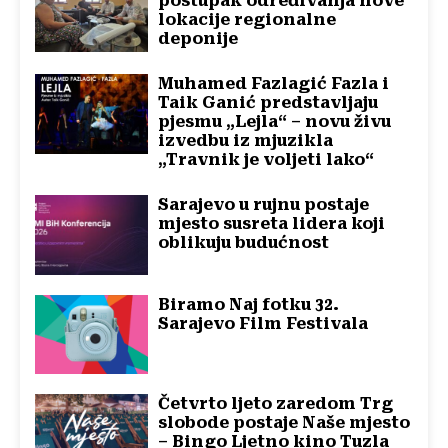
postupak određivanja nove
lokacije regionalne
deponije
Muhamed Fazlagić Fazla i
Taik Ganić predstavljaju
pjesmu „Lejla“ – novu živu
izvedbu iz mjuzikla
„Travnik je voljeti lako“
Sarajevo u rujnu postaje
mjesto susreta lidera koji
oblikuju budućnost
Biramo Naj fotku 32.
Sarajevo Film Festivala
Četvrto ljeto zaredom Trg
slobode postaje Naše mjesto
– Bingo Ljetno kino Tuzla