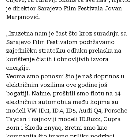
je direktor Sarajevo Film Festivala Jovan
Marjanović.
„Izuzetna nam je čast što kroz suradnju sa
Sarajevo Film Festivalom podržavamo
zajedničku stratešku odluku prelaska na
korištenje čistih i obnovljivih izvora
energije.
Veoma smo ponosni što je naš doprinos u
električnim vozilima ove godine još
bogatiji. Naime, proširili smo flotu na 14
električnih automobila među kojima su
modeli VW ID.3, ID.4, ID5, Audi Q4, Porsche
Taycan i najnoviji modeli ID.Buzz, Cupra
Born i Škoda Enyaq. Sretni smo kao
kompanija što imamo priliku podržati