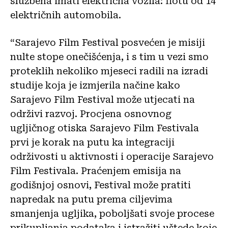
službena imati električna vozila: flotu od 14
električnih automobila.
“Sarajevo Film Festival posvećen je misiji
nulte stope onečišćenja, i s tim u vezi smo
proteklih nekoliko mjeseci radili na izradi
studije koja je izmjerila načine kako
Sarajevo Film Festival može utjecati na
održivi razvoj. Procjena osnovnog
ugljičnog otiska Sarajevo Film Festivala
prvi je korak na putu ka integraciji
održivosti u aktivnosti i operacije Sarajevo
Film Festivala. Praćenjem emisija na
godišnjoj osnovi, Festival može pratiti
napredak na putu prema ciljevima
smanjenja ugljika, poboljšati svoje procese
prikupljanja podataka i istražiti uštede koje