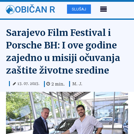
OBIČAN R
SLUŠAJ
Sarajevo Film Festival i
Porsche BH: I ove godine
zajedno u misiji očuvanja
zaštite životne sredine
M. J.
2
min.
13. 07. 2023.