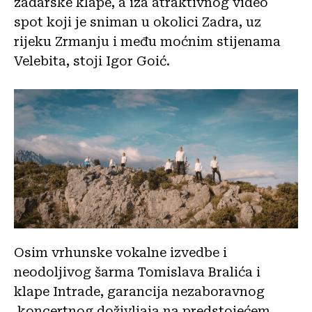
zadarske klape, a iza atraktivnog video
spot koji je sniman u okolici Zadra, uz
rijeku Zrmanju i među moćnim stijenama
Velebita, stoji Igor Goić.
Osim vrhunske vokalne izvedbe i
neodoljivog šarma Tomislava Bralića i
klape Intrade, garancija nezaboravnog
koncertnog doživljaja na predstojećem