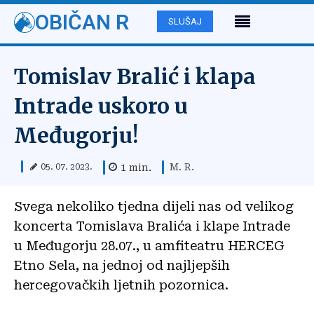
OBIČAN R
SLUŠAJ
Tomislav Bralić i klapa
Intrade uskoro u
Međugorju!
M. R.
1
min.
05. 07. 2023.
Svega nekoliko tjedna dijeli nas od velikog
koncerta Tomislava Bralića i klape Intrade
u Međugorju 28.07., u amfiteatru HERCEG
Etno Sela, na jednoj od najljepših
hercegovačkih ljetnih pozornica.