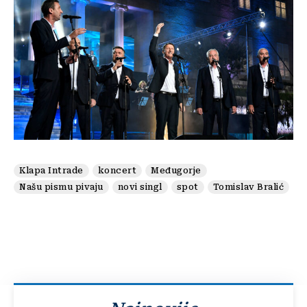
Klapa Intrade
koncert
Međugorje
Našu pismu pivaju
novi singl
spot
Tomislav Bralić