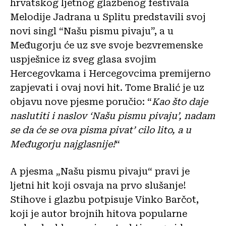
hrvatskog ljetnog glazbenog festivala
Melodije Jadrana u Splitu predstavili svoj
novi singl “Našu pismu pivaju”, a u
Međugorju će uz sve svoje bezvremenske
uspješnice iz sveg glasa svojim
Hercegovkama i Hercegovcima premijerno
zapjevati i ovaj novi hit. Tome Bralić je uz
objavu nove pjesme poručio: “
Kao što daje
naslutiti i naslov ‘Našu pismu pivaju’, nadam
se da će se ova pisma pivat’ cilo lito, a u
Međugorju najglasnije!
“
A pjesma „Našu pismu pivaju“ pravi je
ljetni hit koji osvaja na prvo slušanje!
Stihove i glazbu potpisuje Vinko Barčot,
koji je autor brojnih hitova popularne