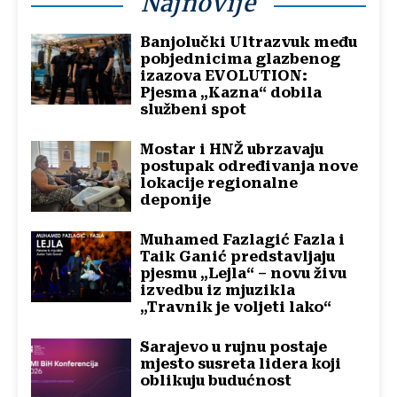
Najnovije
Banjolučki Ultrazvuk među
pobjednicima glazbenog
izazova EVOLUTION:
Pjesma „Kazna“ dobila
službeni spot
Mostar i HNŽ ubrzavaju
postupak određivanja nove
lokacije regionalne
deponije
Muhamed Fazlagić Fazla i
Taik Ganić predstavljaju
pjesmu „Lejla“ – novu živu
izvedbu iz mjuzikla
„Travnik je voljeti lako“
Sarajevo u rujnu postaje
mjesto susreta lidera koji
oblikuju budućnost