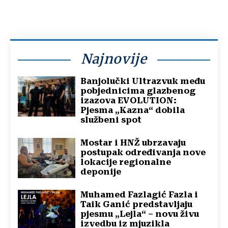
Najnovije
Banjolučki Ultrazvuk među
pobjednicima glazbenog
izazova EVOLUTION:
Pjesma „Kazna“ dobila
službeni spot
Mostar i HNŽ ubrzavaju
postupak određivanja nove
lokacije regionalne
deponije
Muhamed Fazlagić Fazla i
Taik Ganić predstavljaju
pjesmu „Lejla“ – novu živu
izvedbu iz mjuzikla