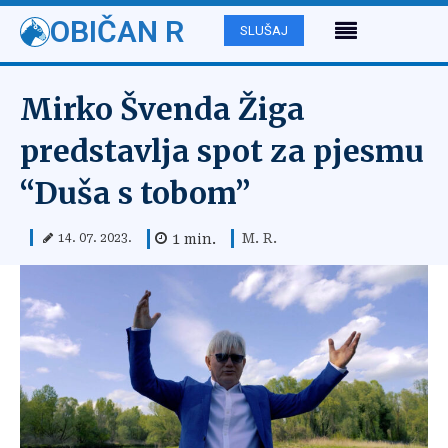
OBIČAN R
SLUŠAJ
Mirko Švenda Žiga
predstavlja spot za pjesmu
“Duša s tobom”
M. R.
1
min.
14. 07. 2023.