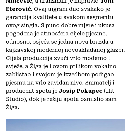
Ninčević
, a aranžman je napravio
Toni
Eterović
. Ovaj uigrani duo svakako je
garancija kvalitete u svakom segmentu
ovog singla. S puno dobre mjere i ukusa
pogođena je atmosfera cijele pjesme,
odnosno, osjeća se jedna nova brazda u
kajkavskoj modernoj novoskladanoj glazbi.
Cijela produkcija zvuči vrlo moderno i
svježe, a Žiga je i ovom prilikom vokalno
zablistao i svojom je izvedbom podigao
pjesmu na vrlo zavidan nivo. Snimatelj i
producent spota je
Josip Pokupec
(Hit
Studio), dok je režiju spota osmislio sam
Žiga.