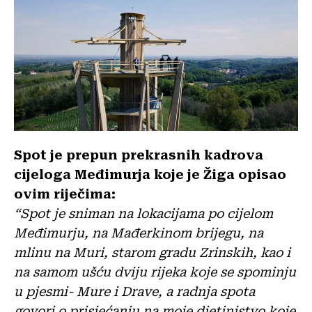
Spot je prepun prekrasnih kadrova
cijeloga Međimurja koje je Žiga opisao
ovim riječima:
“Spot je sniman na lokacijama po cijelom
Međimurju, na Mađerkinom brijegu, na
mlinu na Muri, starom gradu Zrinskih, kao i
na samom ušću dviju rijeka koje se spominju
u pjesmi- Mure i Drave, a radnja spota
govori o prisjećanju na moje djetinjstvo koje