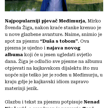
Najpopularniji pjevač Međimurja
, Mirko
Švenda Žiga, nakon kraće stanke krenuo je
u nove glazbene avanture. Naime, snimio je
spot za pjesmu
“Duša s tobom”
. Ova
pjesma je ujedno i
najava novog
albuma
koji će u jesen ugledati svjetlo
dana. Žiga je odlučio sve pjesme na albumu
otpjevati na kajkavskom dijalektu što mu
uopće nije teško jer je rođen u Međimurju, u
kraju gdje je kajkavski idiom zapravo
materinji jezik.
Glazbu i tekst za pjesmu potpisuje
Nenad