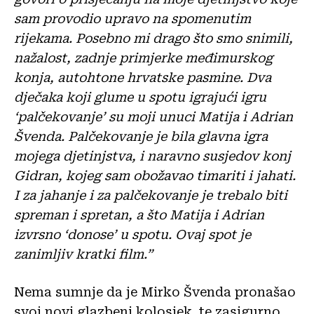
sam provodio upravo na spomenutim
rijekama. Posebno mi drago što smo snimili,
nažalost, zadnje primjerke međimurskog
konja, autohtone hrvatske pasmine. Dva
dječaka koji glume u spotu igrajući igru
‘palčekovanje’ su moji unuci Matija i Adrian
Švenda. Palčekovanje je bila glavna igra
mojega djetinjstva, i naravno susjedov konj
Gidran, kojeg sam obožavao timariti i jahati.
I za jahanje i za palčekovanje je trebalo biti
spreman i spretan, a što Matija i Adrian
izvrsno ‘donose’ u spotu. Ovaj spot je
zanimljiv kratki film.”
Nema sumnje da je Mirko Švenda pronašao
svoj novi glazbeni kolosjek, te zasigurno