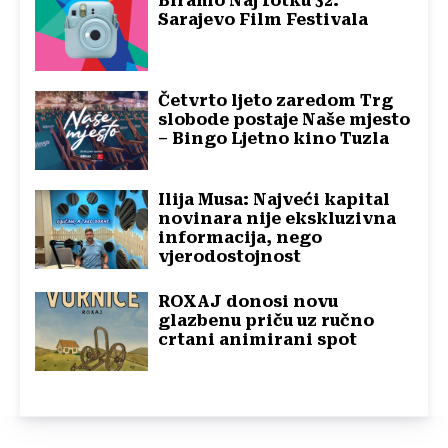
Biramo Naj fotku 32.
Sarajevo Film Festivala
Četvrto ljeto zaredom Trg
slobode postaje Naše mjesto
– Bingo Ljetno kino Tuzla
Ilija Musa: Najveći kapital
novinara nije ekskluzivna
informacija, nego
vjerodostojnost
ROXAJ donosi novu
glazbenu priču uz ručno
crtani animirani spot