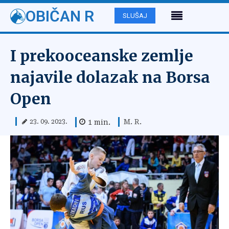
OBIČAN R
SLUŠAJ
I prekooceanske zemlje
najavile dolazak na Borsa
Open
M. R.
1
min.
23. 09. 2023.