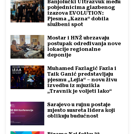
Banjolučki Ultrazvuk među
pobjednicima glazbenog
izazova EVOLUTION:
Pjesma „Kazna“ dobila
službeni spot
Mostar i HNŽ ubrzavaju
postupak određivanja nove
lokacije regionalne
deponije
Muhamed Fazlagić Fazla i
Taik Ganić predstavljaju
pjesmu „Lejla“ – novu živu
izvedbu iz mjuzikla
„Travnik je voljeti lako“
Sarajevo u rujnu postaje
mjesto susreta lidera koji
oblikuju budućnost