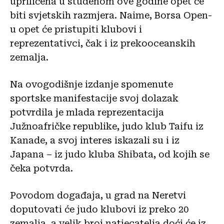
upriličena u studenom ove godine opet će
biti svjetskih razmjera. Naime, Borsa Open-
u opet će pristupiti klubovi i
reprezentativci, čak i iz prekooceanskih
zemalja.
Na ovogodišnje izdanje spomenute
sportske manifestacije svoj dolazak
potvrdila je mlada reprezentacija
Južnoafričke republike, judo klub Taifu iz
Kanade, a svoj interes iskazali su i iz
Japana – iz judo kluba Shibata, od kojih se
čeka potvrda.
Povodom događaja, u grad na Neretvi
doputovati će judo klubovi iz preko 20
zemalja, a velik broj natjecatelja doći će iz