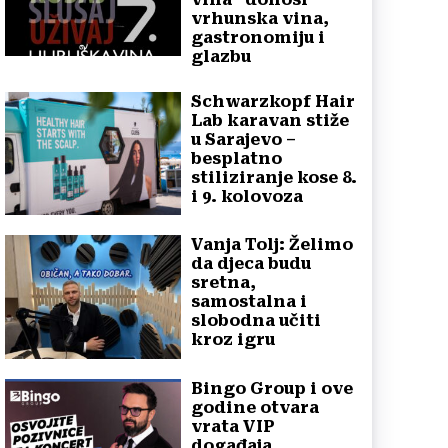
vrhunska vina,
gastronomiju i
glazbu
Schwarzkopf Hair
Lab karavan stiže
u Sarajevo –
besplatno
stiliziranje kose 8.
i 9. kolovoza
Vanja Tolj: Želimo
da djeca budu
sretna,
samostalna i
slobodna učiti
kroz igru
Bingo Group i ove
godine otvara
vrata VIP
događaja