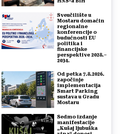
HNS-a BiH
Sveučilište u
Mostaru domaćin
regionalne
konferencije o
budućnosti EU
politika i
financijske
perspektive 2028.–
2034.
Od petka 7.8.2026.
započinje
implementacija
Smart Parking
sustava u Gradu
Mostaru
Sedmo izdanje
manifestacije
„Kušaj ljubuška
vina“ donosi