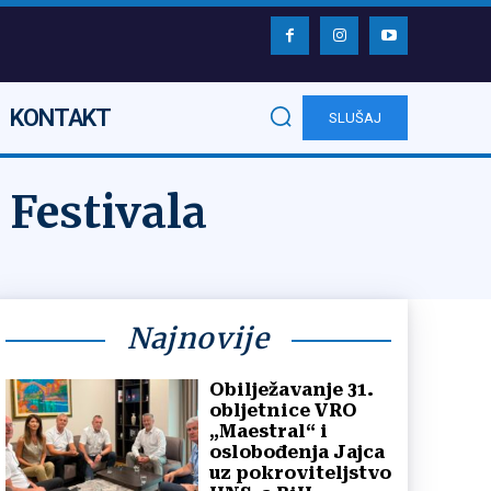
KONTAKT
SLUŠAJ
 Festivala
Najnovije
Obilježavanje 31.
obljetnice VRO
„Maestral“ i
oslobođenja Jajca
uz pokroviteljstvo