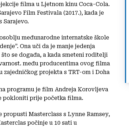
ojekcije filma u Ljetnom kinu Coca-Cola.
Sarajevo Film Festivala (2017.), kada je
s Sarajevo.
je osoblju međunarodne internatske škole
enje”. Ona uči da je manje jedenja
u što se događa, a kada smeteni roditelji
tvarnost. među producentima ovog filma
iru zajedničkog projekta s TRT-om i Doha
 na programu je film Andreja Korovljeva
pokloniti prije početka filma.
e propusti Masterclass s Lynne Ramsey,
sterclas počinje u 10 sati u