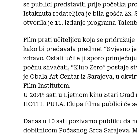
se publici predstaviti prije početka pr
Istaknuta redateljica je bila gošća 23. 
otvorila je 11. izdanje programa Talent
Film prati učiteljicu koja se pridružu
kako bi predavala predmet “Svjesno jed
zdravo. Ostali učitelji sporo primjećuj
počnu shvaćati, “Klub Zero” postaje s
je Obala Art Centar iz Sarajeva, u okv
Film Institutom.
U 20:45 sati u Ljetnom kinu Stari Grad
HOTEL PULA. Ekipa filma publici će se 
Danas u 10 sati pozivamo publiku da n
dobitnicom Počasnog Srca Sarajeva. Ma