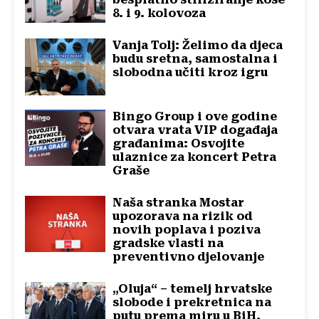
8. i 9. kolovoza
Vanja Tolj: Želimo da djeca
budu sretna, samostalna i
slobodna učiti kroz igru
Bingo Group i ove godine
otvara vrata VIP događaja
građanima: Osvojite
ulaznice za koncert Petra
Graše
Naša stranka Mostar
upozorava na rizik od
novih poplava i poziva
gradske vlasti na
preventivno djelovanje
„Oluja“ – temelj hrvatske
slobode i prekretnica na
putu prema miru u BiH,