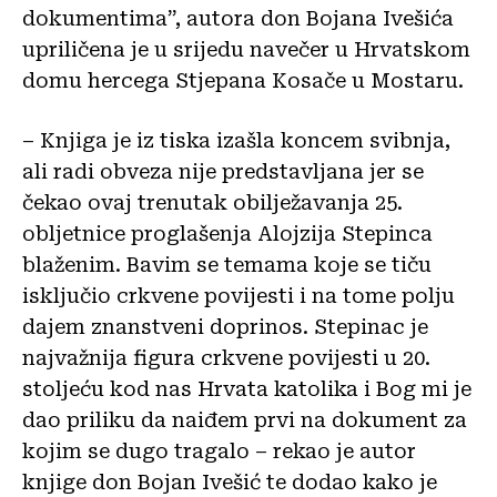
dokumentima”, autora don Bojana Ivešića
upriličena je u srijedu navečer u Hrvatskom
domu hercega Stjepana Kosače u Mostaru.
– Knjiga je iz tiska izašla koncem svibnja,
ali radi obveza nije predstavljana jer se
čekao ovaj trenutak obilježavanja 25.
obljetnice proglašenja Alojzija Stepinca
blaženim. Bavim se temama koje se tiču
isključio crkvene povijesti i na tome polju
dajem znanstveni doprinos. Stepinac je
najvažnija figura crkvene povijesti u 20.
stoljeću kod nas Hrvata katolika i Bog mi je
dao priliku da naiđem prvi na dokument za
kojim se dugo tragalo – rekao je autor
knjige don Bojan Ivešić te dodao kako je