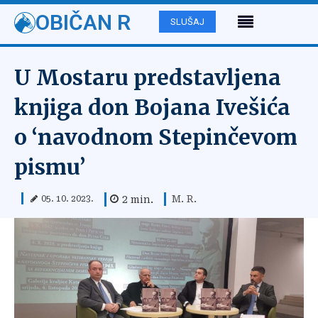
OBIČAN R
SLUŠAJ
U Mostaru predstavljena
knjiga don Bojana Ivešića
o ‘navodnom Stepinčevom
pismu’
M. R.
2
min.
05. 10. 2023.