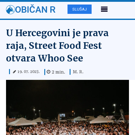
OBIČAN R
SLUŠAJ
U Hercegovini je prava
raja, Street Food Fest
otvara Whoo See
M. R.
2
min.
19. 07. 2023.