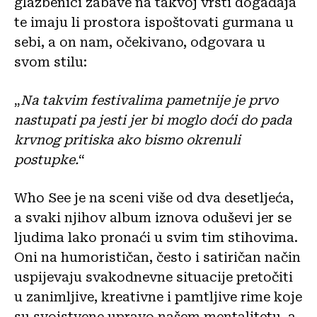
glazbenici zabave na takvoj vrsti događaja
te imaju li prostora ispoštovati gurmana u
sebi, a on nam, očekivano, odgovara u
svom stilu:
„
Na takvim festivalima pametnije je prvo
nastupati pa jesti jer bi moglo doći do pada
krvnog pritiska ako bismo okrenuli
postupke.
“
Who See je na sceni više od dva desetljeća,
a svaki njihov album iznova oduševi jer se
ljudima lako pronaći u svim tim stihovima.
Oni na humorističan, često i satiričan način
uspijevaju svakodnevne situacije pretočiti
u zanimljive, kreativne i pamtljive rime koje
su svojstvene upravo našem mentalitetu, a