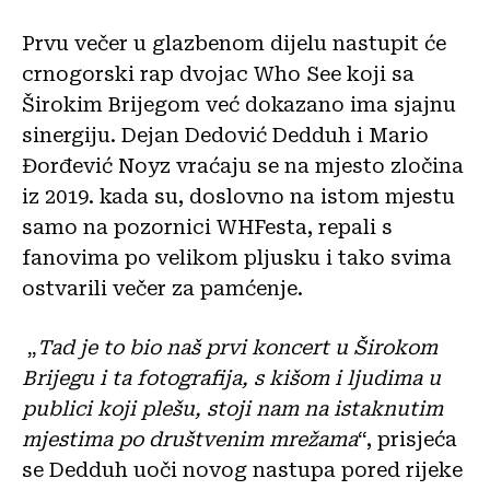
Prvu večer u glazbenom dijelu nastupit će
crnogorski rap dvojac Who See koji sa
Širokim Brijegom već dokazano ima sjajnu
sinergiju. Dejan Dedović Dedduh i Mario
Đorđević Noyz vraćaju se na mjesto zločina
iz 2019. kada su, doslovno na istom mjestu
samo na pozornici WHFesta, repali s
fanovima po velikom pljusku i tako svima
ostvarili večer za pamćenje.
„
Tad je to bio naš prvi koncert u Širokom
Brijegu i ta fotografija, s kišom i ljudima u
publici koji plešu, stoji nam na istaknutim
mjestima po društvenim mrežama
“, prisjeća
se Dedduh uoči novog nastupa pored rijeke