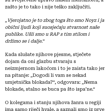
zašto je to tako i nije teško zaključiti.
„
Vjerojatno je to zbog toga što smo Noyz i ja
obični ljudi koji suosjećaju stvarnost naše
publike. Ušli smo u RAP s tim stilom i
držimo se i dalje.
“
Kada slušate njihove pjesme, stječete
dojam da oni glazbu stvaraju s
neizmjernom lakoćom i to je zaista tako jer
na pitanje: „Dogodi li vam se nekad
umjetnička blokada?“, odgovara: „Nema
blokade, stalno se buca pa što ispa’ne.“
O kolegama i stanju njihova žanra u regiji
ima samo riječi hvale, a saznali smo iz prve