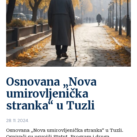
Osnovana „Nova
umirovljenička
stranka“ u Tuzli
28. 11. 2024.
Osnovana „Nova umirovljenička stranka“ u Tuzli.
Osnivači su usvojili Statut, Program i druga