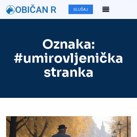
OBIČAN R
SLUŠAJ
Oznaka:
#umirovljenička
stranka