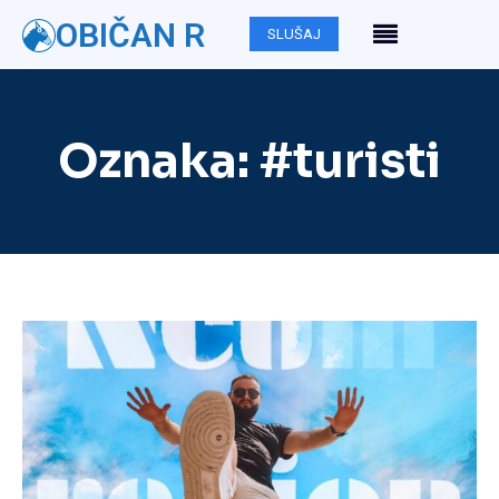
OBIČAN R
SLUŠAJ
Oznaka:
#turisti