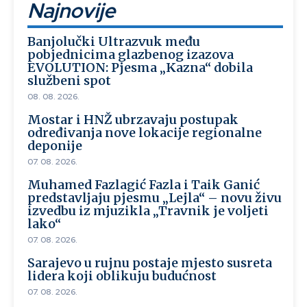
Najnovije
Banjolučki Ultrazvuk među
pobjednicima glazbenog izazova
EVOLUTION: Pjesma „Kazna“ dobila
službeni spot
08. 08. 2026.
Mostar i HNŽ ubrzavaju postupak
određivanja nove lokacije regionalne
deponije
07. 08. 2026.
Muhamed Fazlagić Fazla i Taik Ganić
predstavljaju pjesmu „Lejla“ – novu živu
izvedbu iz mjuzikla „Travnik je voljeti
lako“
07. 08. 2026.
Sarajevo u rujnu postaje mjesto susreta
lidera koji oblikuju budućnost
07. 08. 2026.