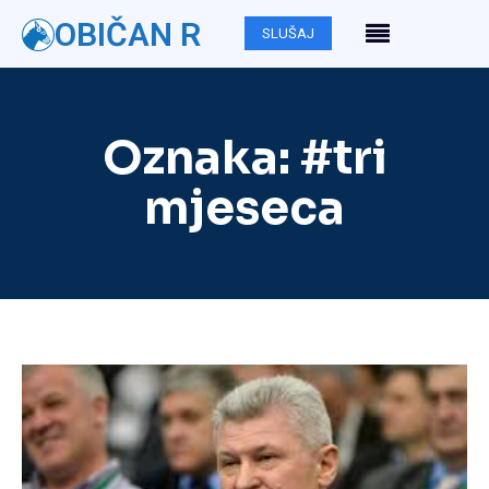
OBIČAN R
SLUŠAJ
Oznaka:
#tri
mjeseca