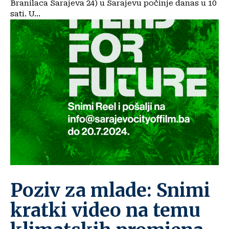
Branilaca Sarajeva 24) u Sarajevu počinje danas u 10
sati. U...
Poziv za mlade: Snimi
kratki video na temu