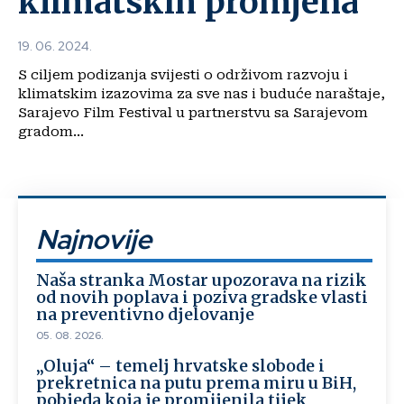
klimatskih promjena
19. 06. 2024.
S ciljem podizanja svijesti o održivom razvoju i
klimatskim izazovima za sve nas i buduće naraštaje,
Sarajevo Film Festival u partnerstvu sa Sarajevom
gradom...
Najnovije
Naša stranka Mostar upozorava na rizik
od novih poplava i poziva gradske vlasti
na preventivno djelovanje
05. 08. 2026.
„Oluja“ – temelj hrvatske slobode i
prekretnica na putu prema miru u BiH,
pobjeda koja je promijenila tijek