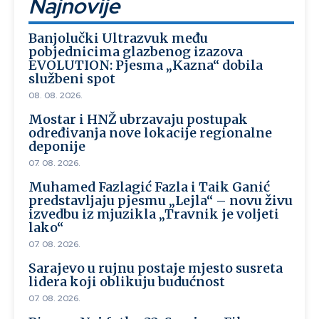
Najnovije
Banjolučki Ultrazvuk među
pobjednicima glazbenog izazova
EVOLUTION: Pjesma „Kazna“ dobila
službeni spot
08. 08. 2026.
Mostar i HNŽ ubrzavaju postupak
određivanja nove lokacije regionalne
deponije
07. 08. 2026.
Muhamed Fazlagić Fazla i Taik Ganić
predstavljaju pjesmu „Lejla“ – novu živu
izvedbu iz mjuzikla „Travnik je voljeti
lako“
07. 08. 2026.
Sarajevo u rujnu postaje mjesto susreta
lidera koji oblikuju budućnost
07. 08. 2026.