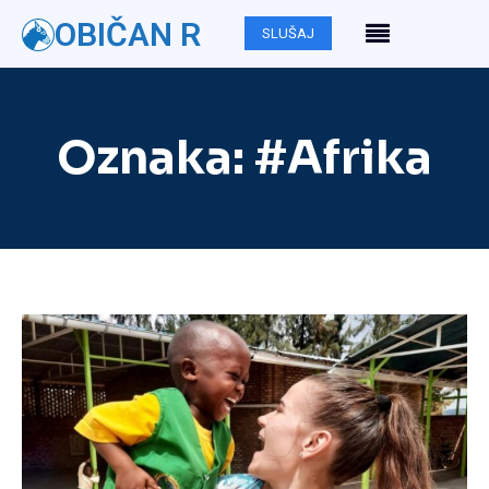
OBIČAN R
SLUŠAJ
Oznaka:
#Afrika