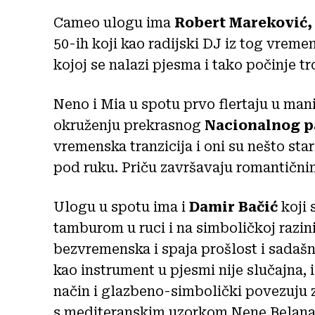
Cameo ulogu ima
Robert Mareković,
50-ih koji kao radijski DJ iz tog vremen
kojoj se nalazi pjesma i tako počinje t
Neno i Mia u spotu prvo flertaju u man
okruženju prekrasnog
Nacionalnog p
vremenska tranzicija i oni su nešto star
pod ruku. Priču završavaju romantičn
Ulogu u spotu ima i
Damir Bačić
koji 
tamburom u ruci i na simboličkoj razini
bezvremenska i spaja prošlost i sadašn
kao instrument u pjesmi nije slučajna, i
način i glazbeno-simbolički povezuju 
s mediteranskim uzorkom Nene Belana