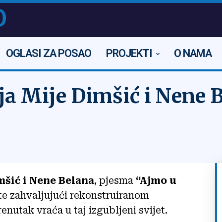
O
OGLASI ZA POSAO
PROJEKTI
O NAMA
a Mije Dimšić i Nene 
mšić i Nene Belana
, pjesma
“Ajmo u
te zahvaljujući rekonstruiranom
nutak vraća u taj izgubljeni svijet.