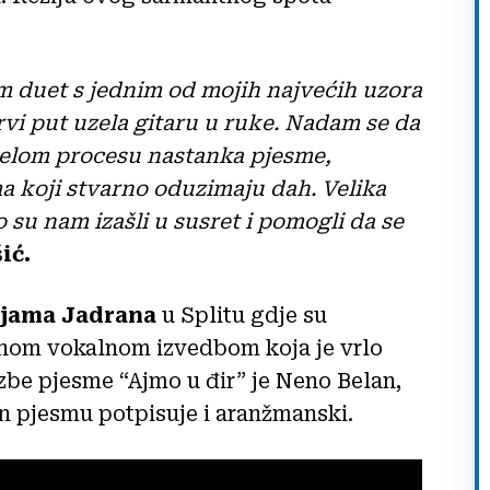
m duet s jednim od mojih najvećih uzora
rvi put uzela gitaru u ruke. Nadam se da
cijelom procesu nastanka pjesme,
a koji stvarno oduzimaju dah. Velika
su nam izašli u susret i pomogli da se
ić.
jama Jadrana
u Splitu gdje su
jnom vokalnom izvedbom koja je vrlo
azbe pjesme “Ajmo u đir” je Neno Belan,
an pjesmu potpisuje i aranžmanski.