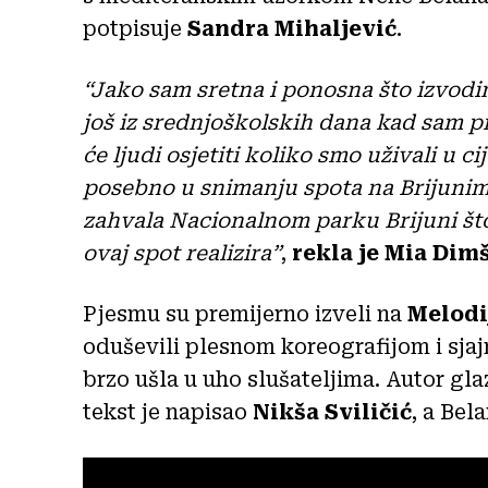
potpisuje
Sandra Mihaljević
.
“Jako sam sretna i ponosna što izvodi
još iz srednjoškolskih dana kad sam p
će ljudi osjetiti koliko smo uživali u 
posebno u snimanju spota na Brijunim
zahvala Nacionalnom parku Brijuni što 
ovaj spot realizira”
,
rekla je Mia Dimš
Pjesmu su premijerno izveli na
Melodi
oduševili plesnom koreografijom i sja
brzo ušla u uho slušateljima. Autor gl
tekst je napisao
Nikša Sviličić
, a Bel