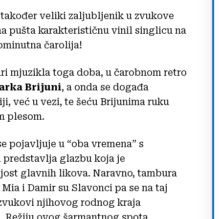
također veliki zaljubljenik u zvukove
a pušta karakterističnu vinil singlicu na
rominutna čarolija!
iri mjuzikla toga doba, u čarobnom retro
arka Brijuni
, a onda se događa
iji, već u vezi, te šeću Brijunima ruku
im plesom.
se pojavljuje u “oba vremena” s
 predstavlja glazbu koja je
jost glavnih likova. Naravno, tambura
 Mia i Damir su Slavonci pa se na taj
zvukovi njihovog rodnog kraja
. Režiju ovog šarmantnog spota