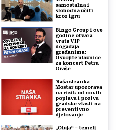
samostalna i
slobodna učiti
kroz igru
Bingo Group i ove
godine otvara
vrata VIP
događaja
građanima:
Osvojite ulaznice
za koncert Petra
Graše
Naša stranka
Mostar upozorava
na rizik od novih
poplava i poziva
gradske vlasti na
preventivno
djelovanje
„Oluja“ – temelj