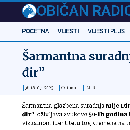
OBIČAN RADI
POČETNA
VIJESTI
VIJESTI PLUS
Šarmantna suradnj
đir”
M. R.
18. 07. 2023.
1
min.
Šarmantna glazbena suradnja
Mije Di
đir”
, oživljava zvukove
50-ih godina
vizualnom identitetu tog vremena na tre