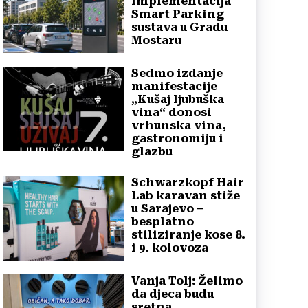
implementacija
Smart Parking
sustava u Gradu
Mostaru
Sedmo izdanje
manifestacije
„Kušaj ljubuška
vina“ donosi
vrhunska vina,
gastronomiju i
glazbu
Schwarzkopf Hair
Lab karavan stiže
u Sarajevo –
besplatno
stiliziranje kose 8.
i 9. kolovoza
Vanja Tolj: Želimo
da djeca budu
sretna,