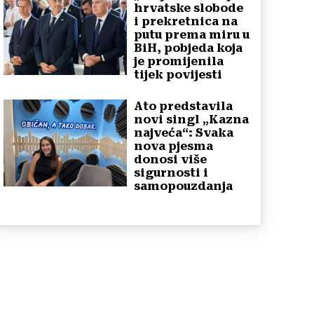
hrvatske slobode
i prekretnica na
putu prema miru u
BiH, pobjeda koja
je promijenila
tijek povijesti
Ato predstavila
novi singl „Kazna
najveća“: Svaka
nova pjesma
donosi više
sigurnosti i
samopouzdanja