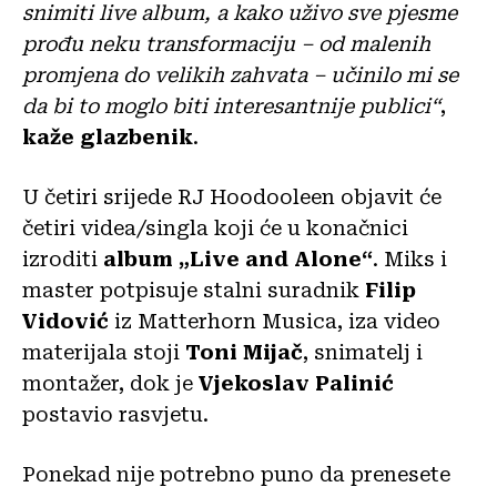
snimiti live album, a kako uživo sve pjesme
prođu neku transformaciju – od malenih
promjena do velikih zahvata – učinilo mi se
da bi to moglo biti interesantnije publici“
,
kaže glazbenik
.
U četiri srijede RJ Hoodooleen objavit će
četiri videa/singla koji će u konačnici
izroditi
album „Live and Alone“
. Miks i
master potpisuje stalni suradnik
Filip
Vidović
iz Matterhorn Musica, iza video
materijala stoji
Toni Mijač
, snimatelj i
montažer, dok je
Vjekoslav Palinić
postavio rasvjetu.
Ponekad nije potrebno puno da prenesete