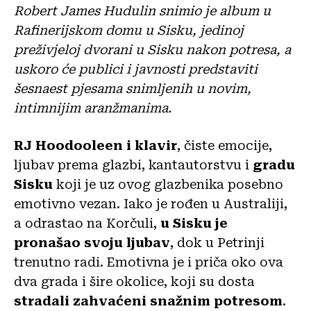
Robert James Hudulin snimio je album u
Rafinerijskom domu u Sisku, jedinoj
preživjeloj dvorani u Sisku nakon potresa, a
uskoro će publici i javnosti predstaviti
šesnaest pjesama snimljenih u novim,
intimnijim aranžmanima.
RJ Hoodooleen i klavir
, čiste emocije,
ljubav prema glazbi, kantautorstvu i
gradu
Sisku
koji je uz ovog glazbenika posebno
emotivno vezan. Iako je rođen u Australiji,
a odrastao na Korčuli,
u Sisku je
pronašao svoju ljubav
, dok u Petrinji
trenutno radi. Emotivna je i priča oko ova
dva grada i šire okolice, koji su dosta
stradali zahvaćeni snažnim potresom
.