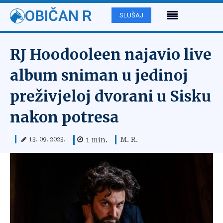
OBIČAN R
SLUŠAJ
RJ Hoodooleen najavio live
album sniman u jedinoj
preživjeloj dvorani u Sisku
nakon potresa
M. R.
1
min.
13. 09. 2023.