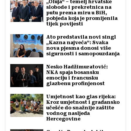
„Oluja“ – temelj hrvatske
slobode i prekretnica na
putu prema miru u BiH,
pobjeda koja je promijenila
tijek povijesti
Ato predstavila novi singl
„Kazna najveća“: Svaka
nova pjesma donosi više
sigurnosti i samopouzdanja
Nesko Hadžimuratović:
NKA spaja bosansku
emociju i francusku
glazbenu profinjenost
Umjetnost kao glas rijeka:
Kroz umjetnost i građansko
učešće do snažnije zaštite
vodnog nasljeđa
Hercegovine