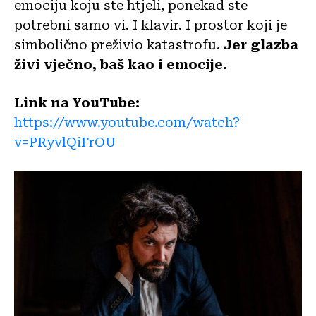
emociju koju ste htjeli, ponekad ste
potrebni samo vi. I klavir. I prostor koji je
simbolično preživio katastrofu.
Jer glazba
živi vječno, baš kao i emocije.
Link na YouTube:
https://www.youtube.com/watch?
v=PRyvlQiFrOU