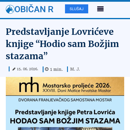
OBIČAN R
SLUŠAJ
Predstavljanje Lovrićeve
knjige “Hodio sam Božjim
stazama”
M. J.
1
min.
15. 06. 2026.