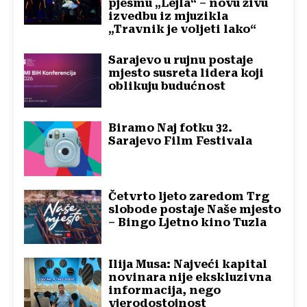
pjesmu „Lejla“ – novu živu
izvedbu iz mjuzikla
„Travnik je voljeti lako“
Sarajevo u rujnu postaje
mjesto susreta lidera koji
oblikuju budućnost
Biramo Naj fotku 32.
Sarajevo Film Festivala
Četvrto ljeto zaredom Trg
slobode postaje Naše mjesto
– Bingo Ljetno kino Tuzla
Ilija Musa: Najveći kapital
novinara nije ekskluzivna
informacija, nego
vjerodostojnost