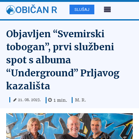
OBIČAN R
SLUŠAJ
Objavljen “Svemirski
tobogan”, prvi službeni
spot s albuma
“Underground” Prljavog
kazališta
M. R.
1
min.
21. 08. 2023.