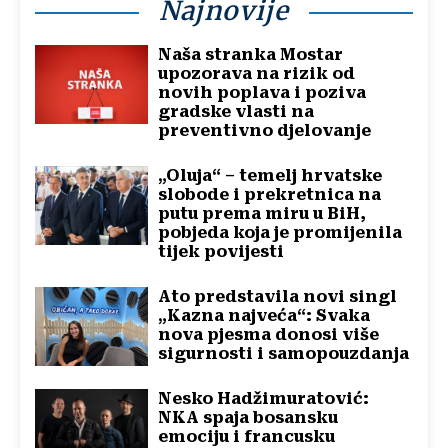
Najnovije
Naša stranka Mostar
upozorava na rizik od
novih poplava i poziva
gradske vlasti na
preventivno djelovanje
„Oluja“ – temelj hrvatske
slobode i prekretnica na
putu prema miru u BiH,
pobjeda koja je promijenila
tijek povijesti
Ato predstavila novi singl
„Kazna najveća“: Svaka
nova pjesma donosi više
sigurnosti i samopouzdanja
Nesko Hadžimuratović:
NKA spaja bosansku
emociju i francusku