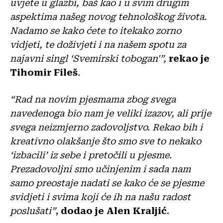
uvjete u glazbi, baš kao i u svim drugim
aspektima našeg novog tehnološkog života.
Nadamo se kako ćete to itekako zorno
vidjeti, te doživjeti i na našem spotu za
najavni singl ‘Svemirski tobogan'”,
rekao je
Tihomir Fileš
.
“Rad na novim pjesmama zbog svega
navedenoga bio nam je veliki izazov, ali prije
svega neizmjerno zadovoljstvo. Rekao bih i
kreativno olakšanje što smo sve to nekako
‘izbacili’ iz sebe i pretočili u pjesme.
Prezadovoljni smo učinjenim i sada nam
samo preostaje nadati se kako će se pjesme
svidjeti i svima koji će ih na našu radost
poslušati”
,
dodao je Alen Kraljić
.