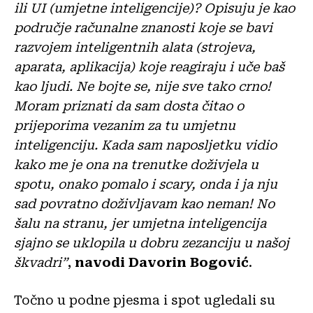
ili UI (umjetne inteligencije)? Opisuju je kao
područje računalne znanosti koje se bavi
razvojem inteligentnih alata (strojeva,
aparata, aplikacija) koje reagiraju i uče baš
kao ljudi. Ne bojte se, nije sve tako crno!
Moram priznati da sam dosta čitao o
prijeporima vezanim za tu umjetnu
inteligenciju. Kada sam naposljetku vidio
kako me je ona na trenutke doživjela u
spotu, onako pomalo i scary, onda i ja nju
sad povratno doživljavam kao neman! No
šalu na stranu, jer umjetna inteligencija
sjajno se uklopila u dobru zezanciju u našoj
škvadri”
,
navodi Davorin Bogović
.
Točno u podne pjesma i spot ugledali su