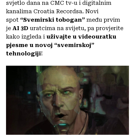
svjetlo dana na CMC tv-u i digitalnim
kanalima Croatia Recordsa. Novi
spot
“Svemirski tobogan”
među prvim
je
AI 3D
uratcima na svijetu, pa provjerite
kako izgleda i
uživajte u videouratku
pjesme u novoj “svemirskoj”
tehnologiji
!