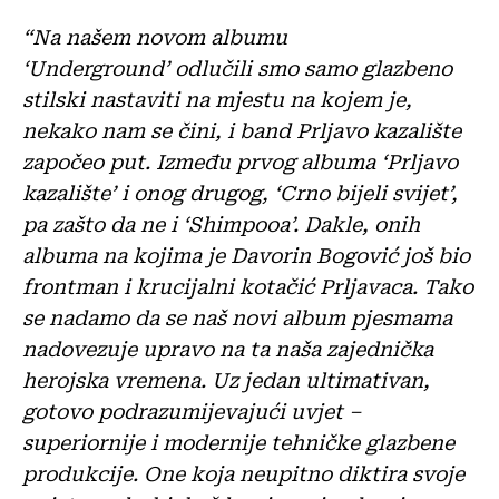
“Na našem novom albumu
‘Underground’ odlučili smo samo glazbeno
stilski nastaviti na mjestu na kojem je,
nekako nam se čini, i band Prljavo kazalište
započeo put. Između prvog albuma ‘Prljavo
kazalište’ i onog drugog, ‘Crno bijeli svijet’,
pa zašto da ne i ‘Shimpooa’. Dakle, onih
albuma na kojima je Davorin Bogović još bio
frontman i krucijalni kotačić Prljavaca. Tako
se nadamo da se naš novi album pjesmama
nadovezuje upravo na ta naša zajednička
herojska vremena. Uz jedan ultimativan,
gotovo podrazumijevajući uvjet –
superiornije i modernije tehničke glazbene
produkcije. One koja neupitno diktira svoje