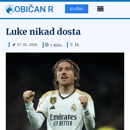
OBIČAN R
SLUŠAJ
Luke nikad dosta
P. M.
1
min.
27. 02. 2024.