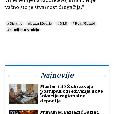
vrijeme nije na Modrićevoj strani. Nije
važno što je stvarnost drugačija.”
#Dinamo
#Luka Modrić
#MLS
#Real Madrid
#Saudijska Arabija
Najnovije
Mostar i HNŽ ubrzavaju
postupak određivanja nove
lokacije regionalne
deponije
Muhamed Fazlagić Fazla i