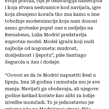
svoja pravila, čija je tehnologija nametljiva
i koja stvara nedoumice kod navijača, igre
koja zbunjeno korača tko zna kamo u ime
tobožnje modernizacije koja nam donosi
samo groteske poput one u nedjelju na
Bernabeuu, Luka Modrić predstavlja
suprotan model. Model igrača koji nudi
najbolje od nogometa: mudrost,
dosljednost i ljepotu”, piše Santiago
Segurola u Asu i dodaje:
“Govori se da će Modrić napustiti Real u
lipnju. Ima 38 godina i minutaža mu je sve
manja. Navijači ga obožavaju, ali njegove
godine katkad koriste kao alibi za lošije
izvedbe momčadi. To je jednostavno jer