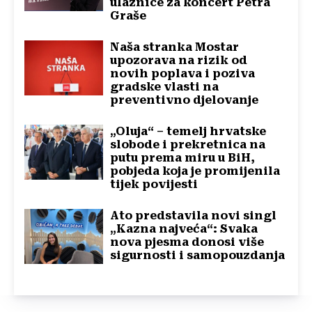
ulaznice za koncert Petra
Graše
Naša stranka Mostar
upozorava na rizik od
novih poplava i poziva
gradske vlasti na
preventivno djelovanje
„Oluja“ – temelj hrvatske
slobode i prekretnica na
putu prema miru u BiH,
pobjeda koja je promijenila
tijek povijesti
Ato predstavila novi singl
„Kazna najveća“: Svaka
nova pjesma donosi više
sigurnosti i samopouzdanja