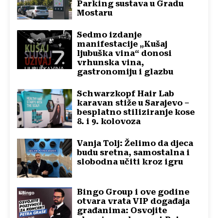
Parking sustava u Gradu
Mostaru
Sedmo izdanje
manifestacije „Kušaj
ljubuška vina“ donosi
vrhunska vina,
gastronomiju i glazbu
Schwarzkopf Hair Lab
karavan stiže u Sarajevo –
besplatno stiliziranje kose
8. i 9. kolovoza
Vanja Tolj: Želimo da djeca
budu sretna, samostalna i
slobodna učiti kroz igru
Bingo Group i ove godine
otvara vrata VIP događaja
građanima: Osvojite