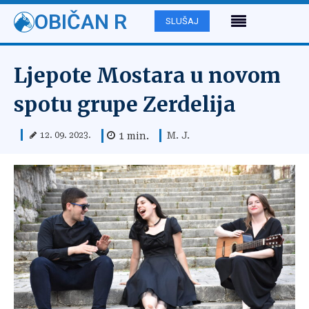
OBIČAN R
SLUŠAJ
Ljepote Mostara u novom
spotu grupe Zerdelija
M. J.
1
min.
12. 09. 2023.