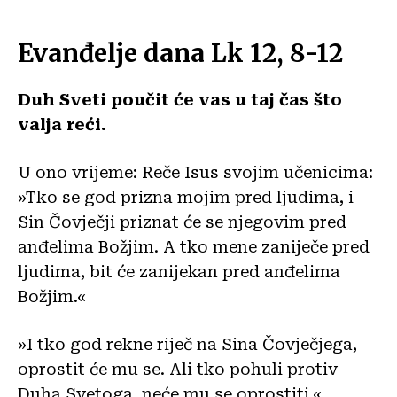
Evanđelje dana Lk 12, 8-12
Duh Sveti poučit će vas u taj čas što
valja reći.
U ono vrijeme: Reče Isus svojim učenicima:
»Tko se god prizna mojim pred ljudima, i
Sin Čovječji priznat će se njegovim pred
anđelima Božjim. A tko mene zaniječe pred
ljudima, bit će zanijekan pred anđelima
Božjim.«
»I tko god rekne riječ na Sina Čovječjega,
oprostit će mu se. Ali tko pohuli protiv
Duha Svetoga, neće mu se oprostiti.«