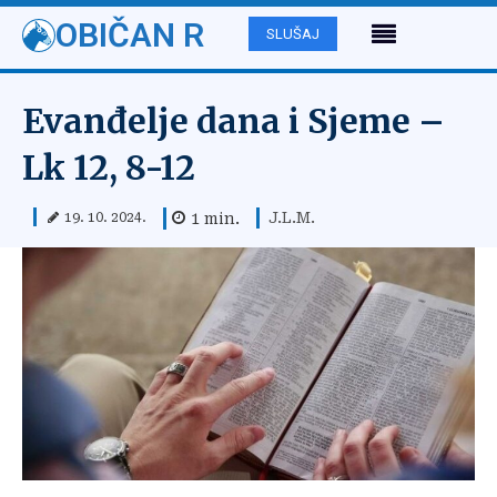
OBIČAN R
SLUŠAJ
Evanđelje dana i Sjeme –
Lk 12, 8-12
J.L.M.
1
min.
19. 10. 2024.