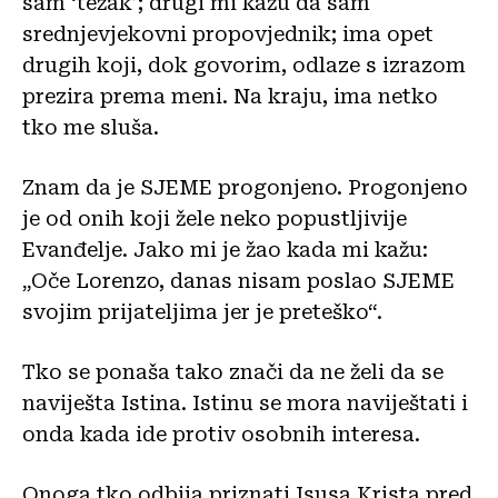
sam ‘težak’; drugi mi kažu da sam
srednjevjekovni propovjednik; ima opet
drugih koji, dok govorim, odlaze s izrazom
prezira prema meni. Na kraju, ima netko
tko me sluša.
Znam da je SJEME progonjeno. Progonjeno
je od onih koji žele neko popustljivije
Evanđelje. Jako mi je žao kada mi kažu:
„Oče Lorenzo, danas nisam poslao SJEME
svojim prijateljima jer je preteško“.
Tko se ponaša tako znači da ne želi da se
naviješta Istina. Istinu se mora naviještati i
onda kada ide protiv osobnih interesa.
Onoga tko odbija priznati Isusa Krista pred