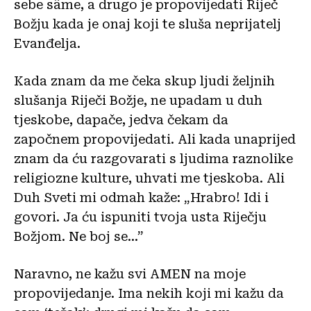
sebe sâme, a drugo je propovijedati Riječ
Božju kada je onaj koji te sluša neprijatelj
Evanđelja.
Kada znam da me čeka skup ljudi željnih
slušanja Riječi Božje, ne upadam u duh
tjeskobe, dapače, jedva čekam da
započnem propovijedati. Ali kada unaprijed
znam da ću razgovarati s ljudima raznolike
religiozne kulture, uhvati me tjeskoba. Ali
Duh
Sveti mi odmah kaže: „Hrabro! Idi i
govori. Ja ću ispuniti tvoja usta Riječju
Božjom. Ne boj se…”
Naravno, ne kažu svi AMEN na moje
propovijedanje. Ima nekih koji mi kažu da