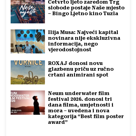
Četvrto ljeto zaredom Trg
slobode postaje Naše mjesto
– Bingo Ljetno kino Tuzla
Ilija Musa: Najveći kapital
novinara nije ekskluzivna
informacija, nego
vjerodostojnost
ROXAJ donosi novu
glazbenu priču uz ručno
crtani animirani spot
Neum underwater film
festival 2026. donosi tri
dana filma, umjetnosti i
mora – uvedena i nova
kategorija “Best film poster
award”