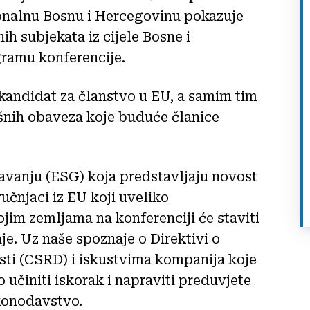
ionalnu Bosnu i Hercegovinu pokazuje
h subjekata iz cijele Bosne i
gramu konferencije.
kandidat za članstvo u EU, a samim tim
šnih obaveza koje buduće članice
tavanju (ESG) koja predstavljaju novost
učnjaci iz EU koji uveliko
ojim zemljama na konferenciji će staviti
je. Uz naše spoznaje o Direktivi o
sti (CSRD) i iskustvima kompanija koje
učiniti iskorak i napraviti preduvjete
konodavstvo.