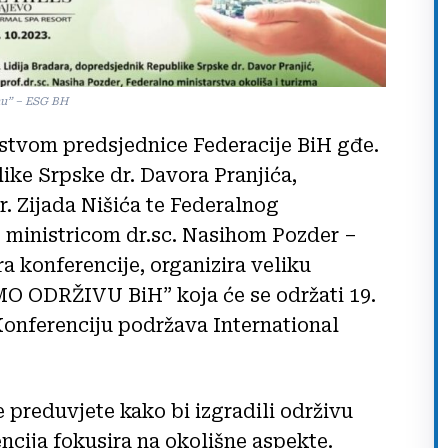
nu” – ESG BH
tvom predsjednice Federacije BiH gđe.
ike Srpske dr. Davora Pranjića,
r. Zijada Nišića te Federalnog
 s ministricom dr.sc. Nasihom Pozder –
konferencije, organizira veliku
 ODRŽIVU BiH” koja će se održati 19.
. Konferenciju podržava International
e preduvjete kako bi izgradili održivu
ncija fokusira na okolišne aspekte.