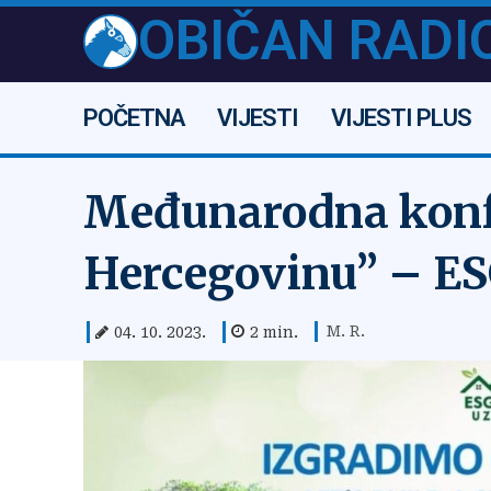
OBIČAN RADI
POČETNA
VIJESTI
VIJESTI PLUS
Međunarodna konfe
Hercegovinu” – E
M. R.
04. 10. 2023.
2
min.