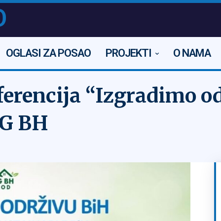
O
OGLASI ZA POSAO
PROJEKTI
O NAMA
rencija “Izgradimo od
SG BH