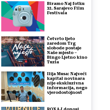
Biramo Naj fotku
32. Sarajevo Film
Festivala
Četvrto ljeto
zaredom Trg
slobode postaje
Naše mjesto –
Bingo Ljetno kino
Tuzla
Ilija Musa: Najveći
kapital novinara
nije ekskluzivna
informacija, nego
vjerodostojnost
ROXAJ donosi