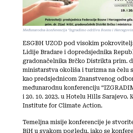
Međunarodna konferencija “Izgradimo održivu Bosnu i Hercegovi
ESGBH UZOD pod visokim pokroviteljs
Lidije Bradare i dopredsjednika Republ
gradonačelnika Brčko Distrikta prim. d
ministarstva okoliša i turizma na čelu
kao predsjednicom Znanstvenog odbora 
međunarodnu konferenciju “IZGRADIMO
i 20. 10. 2023. u Hotelu Hills Sarajevo
Institute for Climate Action.
Temeljna misije konferencije je stvorit
BiH u svakom pogledu, iako se konfere