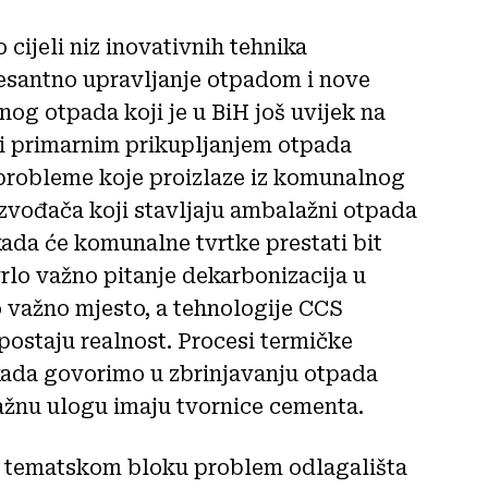
cijeli niz inovativnih tehnika
resantno upravljanje otpadom i nove
og otpada koji je u BiH još uvijek na
avi primarnim prikupljanjem otpada
ti probleme koje proizlaze iz komunalnog
zvođača koji stavljaju ambalažni otpada
kada će komunalne tvrtke prestati bit
vrlo važno pitanje dekarbonizacija u
o važno mjesto, a tehnologije CCS
postaju realnost. Procesi termičke
kada govorimo u zbrinjavanju otpada
važnu ulogu imaju tvornice cementa.
m tematskom bloku problem odlagališta