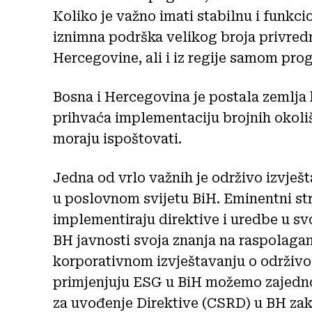
Koliko je važno imati stabilnu i funkc
iznimna podrška velikog broja privredni
Hercegovine, ali i iz regije samom pro
Bosna i Hercegovina je postala zemlja 
prihvaća implementaciju brojnih okoli
moraju ispoštovati.
Jedna od vrlo važnih je održivo izvješ
u poslovnom svijetu BiH. Eminentni str
implementiraju direktive i uredbe u sv
BH javnosti svoja znanja na raspolagan
korporativnom izvještavanju o održivo
primjenjuju ESG u BiH možemo zajedno 
za uvođenje Direktive (CSRD) u BH za