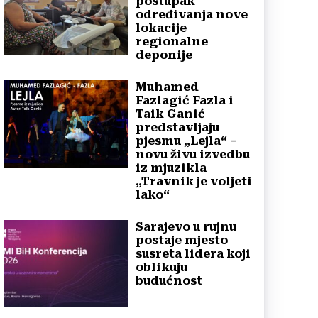
postupak
određivanja nove
lokacije
regionalne
deponije
Muhamed
Fazlagić Fazla i
Taik Ganić
predstavljaju
pjesmu „Lejla“ –
novu živu izvedbu
iz mjuzikla
„Travnik je voljeti
lako“
Sarajevo u rujnu
postaje mjesto
susreta lidera koji
oblikuju
budućnost