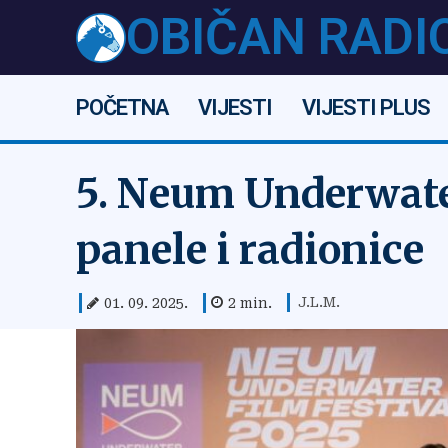
OBIČAN RADI
POČETNA
VIJESTI
VIJESTI PLUS
5. Neum Underwater
panele i radionice
J.L.M.
01. 09. 2025.
2
min.