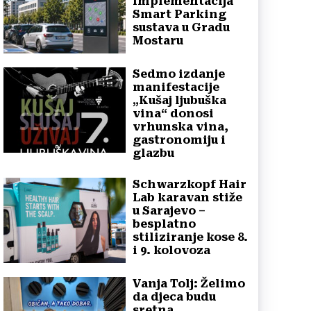
implementacija
Smart Parking
sustava u Gradu
Mostaru
Sedmo izdanje
manifestacije
„Kušaj ljubuška
vina“ donosi
vrhunska vina,
gastronomiju i
glazbu
Schwarzkopf Hair
Lab karavan stiže
u Sarajevo –
besplatno
stiliziranje kose 8.
i 9. kolovoza
Vanja Tolj: Želimo
da djeca budu
sretna,