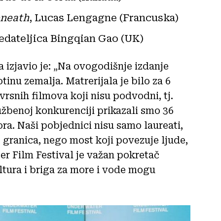
neath
, Lucas Lengagne (Francuska)
redateljica Bingqian Gao (UK)
a izjavio je: „Na ovogodišnje izdanje
otinu zemalja. Matrerijala je bilo za 6
zvrsnih filmova koji nisu podvodni, tj.
službenoj konkurenciji prikazali smo 36
ra. Naši pobjednici nisu samo laureati,
granica, nego most koji povezuje ljude,
r Film Festival je važan pokretač
ltura i briga za more i vode mogu