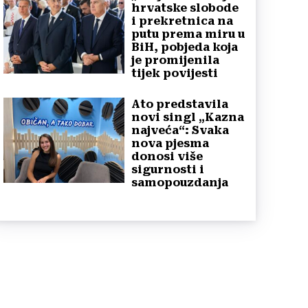
hrvatske slobode
i prekretnica na
putu prema miru u
BiH, pobjeda koja
je promijenila
tijek povijesti
Ato predstavila
novi singl „Kazna
najveća“: Svaka
nova pjesma
donosi više
sigurnosti i
samopouzdanja