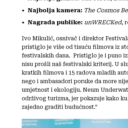
Najbolja kamera:
The Cosmos Be
Nagrada publike:
unWRECKed
, 
Ivo Mikulić, osnivač i direktor Festival
pristiglo je više od tisuću filmova iz st
festivalskih dana. Pristiglo je i puno i
nisu prošli naš festivalski kriterij. U 
kratkih filmova i 15 radova mladih auto
nego i ambasadori poruke da more nije 
umjetnost i ekologiju. Neum Underwate
održivog turizma, jer pokazuje kako ku
zajedno graditi budućnost.“