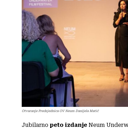
Otvaranje Predsjednica OV Neum Danijela Matić
Jubilarno
peto izdanje
Neum Underwat