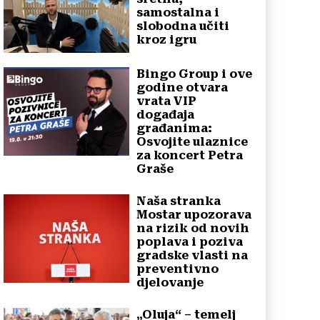
samostalna i
slobodna učiti
kroz igru
Bingo Group i ove
godine otvara
vrata VIP
događaja
građanima:
Osvojite ulaznice
za koncert Petra
Graše
Naša stranka
Mostar upozorava
na rizik od novih
poplava i poziva
gradske vlasti na
preventivno
djelovanje
„Oluja“ – temelj