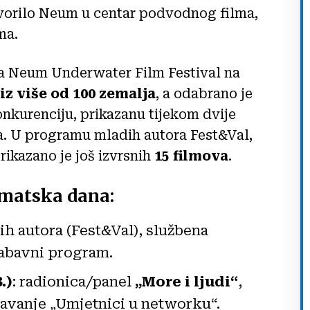
vorilo Neum u centar podvodnog filma,
ma.
a Neum Underwater Film Festival na
 iz više od 100 zemalja
, a odabrano je
nkurenciju, prikazanu tijekom dvije
ra. U programu mladih autora Fest&Val,
ikazano je još izvrsnih
15 filmova
.
tematska dana:
ih autora (Fest&Val), službena
zabavni program.
.)
: radionica/panel
„More i ljudi“
,
avanje „Umjetnici u networku“.