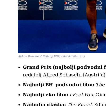
Aldvin Torlaković Najbolji BiH podvodni film 2025
Grand Prix (najbolji podvodni f
redatelj Alfred Schaschl (Austrija)
Najbolji BH podvodni film:
The 
Najbolji eko film:
I Feel You
, Gia
Najbolja glazba:
The Flood
, Edua