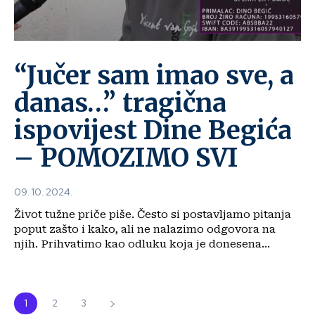
“Jučer sam imao sve, a
danas…” tragična
ispovijest Dine Begića
– POMOZIMO SVI
09. 10. 2024.
Život tužne priče piše. Često si postavljamo pitanja
poput zašto i kako, ali ne nalazimo odgovora na
njih. Prihvatimo kao odluku koja je donesena...
1
2
3