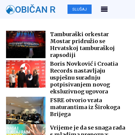
OBIČAN R
SLUŠAJ
Tamburaški orkestar
Mostar pridružio se
Hrvatskoj tamburaškoj
rapsodiji
Boris Novković i Croatia
Records nastavljaju
uspješnu suradnju
potpisivanjem novog
eksluzivnog ugovora
FSRE otvorio vrata
maturantima iz Širokoga
Brijega
Vrijeme je da se snaga rada
s mladima prepozna: