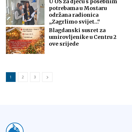
U OŠ za djecu s posebnim
potrebama u Mostaru
održana radionica
„Zagrlimo svijet…“
Blagdanski susret za
umirovljenike u Centru 2
ove srijede
1
2
3