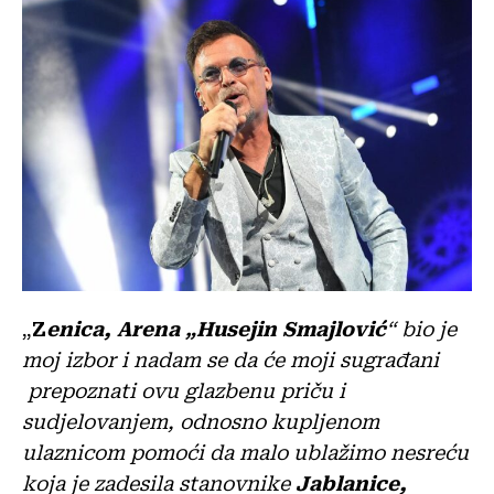
„
Z
enica,
Arena „Husejin Smajlović
“ bio je
moj izbor i nadam se da će moji sugrađani
prepoznati ovu glazbenu priču i
sudjelovanjem, odnosno kupljenom
ulaznicom pomoći da malo ublažimo nesreću
koja je zadesila stanovnike
Jablanice,