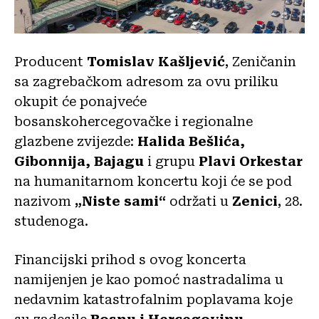
Producent
Tomislav Kašljević
, Zeničanin
sa zagrebačkom adresom za ovu priliku
okupit će ponajveće
bosanskohercegovačke i regionalne
glazbene zvijezde:
Halida Bešlića,
Gibonnija,
Bajagu
i grupu
Plavi Orkestar
na humanitarnom koncertu koji će se pod
nazivom
„Niste sami“
održati u
Zenici
, 28.
studenoga.
Financijski prihod s ovog koncerta
namijenjen je kao pomoć nastradalima u
nedavnim katastrofalnim poplavama koje