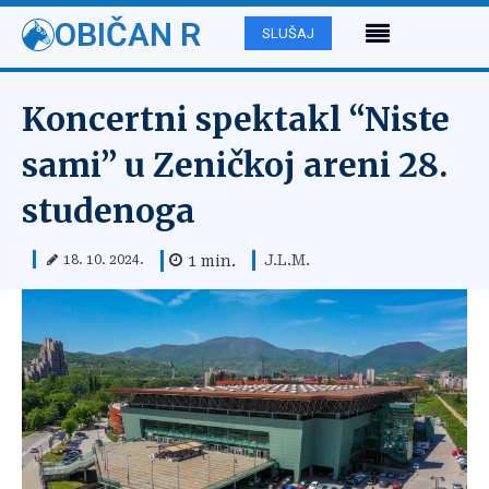
OBIČAN R
SLUŠAJ
Koncertni spektakl “Niste
sami” u Zeničkoj areni 28.
studenoga
J.L.M.
1
min.
18. 10. 2024.