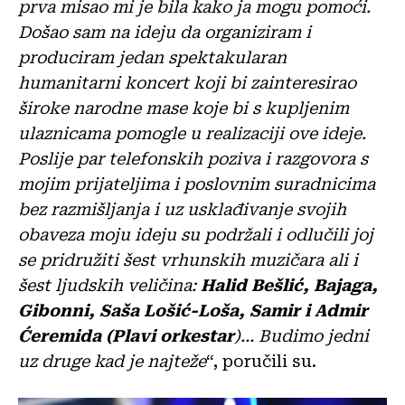
prva misao mi je bila kako ja mogu pomoći.
Došao sam na ideju da organiziram i
produciram jedan spektakularan
humanitarni koncert koji bi zainteresirao
široke narodne mase koje bi s kupljenim
ulaznicama pomogle u realizaciji ove ideje.
Poslije par telefonskih poziva i razgovora s
mojim prijateljima i poslovnim suradnicima
bez razmišljanja i uz usklađivanje svojih
obaveza moju ideju su podržali i odlučili joj
se pridružiti šest vrhunskih muzičara ali i
šest ljudskih veličina:
Halid Bešlić, Bajaga,
Gibonni, Saša
Lošić-Loša, Samir i Admir
Ćeremida (Plavi orkestar
)… Budimo jedni
uz druge kad je najteže
“, poručili su.