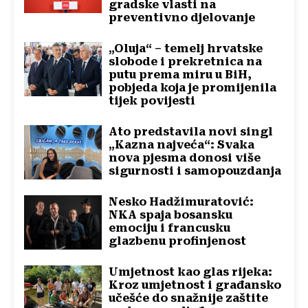
gradske vlasti na
preventivno djelovanje
„Oluja“ – temelj hrvatske
slobode i prekretnica na
putu prema miru u BiH,
pobjeda koja je promijenila
tijek povijesti
Ato predstavila novi singl
„Kazna najveća“: Svaka
nova pjesma donosi više
sigurnosti i samopouzdanja
Nesko Hadžimuratović:
NKA spaja bosansku
emociju i francusku
glazbenu profinjenost
Umjetnost kao glas rijeka:
Kroz umjetnost i građansko
učešće do snažnije zaštite