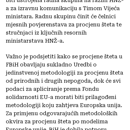
biti ustrojena radna skupina na razini HNŽ-
a za izravnu komunikaciju s Timom Vijeća
ministara. Radnu skupinu činit će čelnici
mjesnih povjerenstava za procjenu šteta te
stručnjaci iz ključnih resornih
ministarstava HNŽ-a.
Važno je podsjetiti kako se procjene šteta u
FBiH obavljaju sukladno Uredbi o
jedinstvenoj metodologiji za procjenu šteta
od prirodnih i drugih nepogoda, dok će svi
podaci za apliciranje prema Fondu
solidarnosti EU-a morati biti prilagođeni
metodologiji koju zahtjeva Europska unija.
Za primjenu odgovarajućih metodoloških
okvira za procjenu šteta po modelima
Europske unije, BiH je dobila potporu