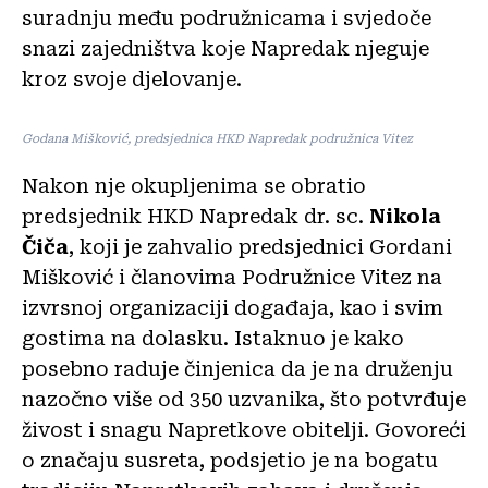
suradnju među podružnicama i svjedoče
snazi zajedništva koje Napredak njeguje
kroz svoje djelovanje.
Godana Mišković, predsjednica HKD Napredak podružnica Vitez
Nakon nje okupljenima se obratio
predsjednik HKD Napredak dr. sc.
Nikola
Čiča
, koji je zahvalio predsjednici Gordani
Mišković i članovima Podružnice Vitez na
izvrsnoj organizaciji događaja, kao i svim
gostima na dolasku. Istaknuo je kako
posebno raduje činjenica da je na druženju
nazočno više od 350 uzvanika, što potvrđuje
živost i snagu Napretkove obitelji. Govoreći
o značaju susreta, podsjetio je na bogatu