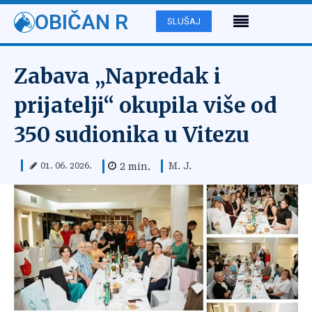
OBIČAN R
SLUŠAJ
Zabava „Napredak i
prijatelji“ okupila više od
350 sudionika u Vitezu
M. J.
2
min.
01. 06. 2026.