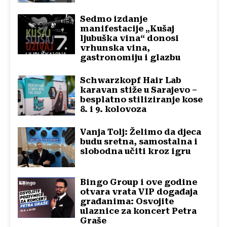
Sedmo izdanje
manifestacije „Kušaj
ljubuška vina“ donosi
vrhunska vina,
gastronomiju i glazbu
Schwarzkopf Hair Lab
karavan stiže u Sarajevo –
besplatno stiliziranje kose
8. i 9. kolovoza
Vanja Tolj: Želimo da djeca
budu sretna, samostalna i
slobodna učiti kroz igru
Bingo Group i ove godine
otvara vrata VIP događaja
građanima: Osvojite
ulaznice za koncert Petra
Graše