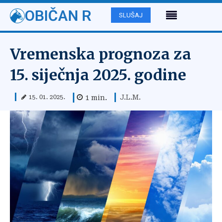
OBIČAN R
SLUŠAJ
Vremenska prognoza za
15. siječnja 2025. godine
J.L.M.
1
min.
15. 01. 2025.