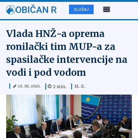
OBIČAN R
SLUŠAJ
Vlada HNŽ-a oprema
ronilački tim MUP-a za
spasilačke intervencije na
vodi i pod vodom
M. R.
2
min.
10. 06. 2026.