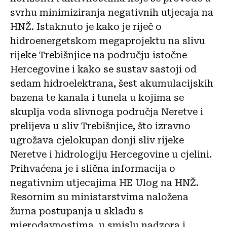
svrhu minimiziranja negativnih utjecaja na
HNŽ. Istaknuto je kako je riječ o
hidroenergetskom megaprojektu na slivu
rijeke Trebišnjice na području istočne
Hercegovine i kako se sustav sastoji od
sedam hidroelektrana, šest akumulacijskih
bazena te kanala i tunela u kojima se
skuplja voda slivnoga područja Neretve i
prelijeva u sliv Trebišnjice, što izravno
ugrožava cjelokupan donji sliv rijeke
Neretve i hidrologiju Hercegovine u cjelini.
Prihvaćena je i slična informacija o
negativnim utjecajima HE Ulog na HNŽ.
Resornim su ministarstvima naložena
žurna postupanja u skladu s
mjerodavnostima, u smislu nadzora i