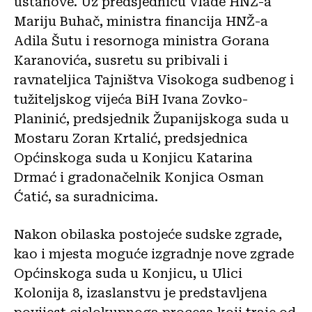
ustanove. Uz predsjednicu Vlade HNŽ-a
Mariju Buhač, ministra financija HNŽ-a
Adila Šutu i resornoga ministra Gorana
Karanovića, susretu su pribivali i
ravnateljica Tajništva Visokoga sudbenog i
tužiteljskog vijeća BiH Ivana Zovko-
Planinić, predsjednik Županijskoga suda u
Mostaru Zoran Krtalić, predsjednica
Općinskoga suda u Konjicu Katarina
Drmać i gradonačelnik Konjica Osman
Ćatić, sa suradnicima.
Nakon obilaska postojeće sudske zgrade,
kao i mjesta moguće izgradnje nove zgrade
Općinskoga suda u Konjicu, u Ulici
Kolonija 8, izaslanstvu je predstavljena