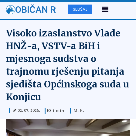
OBIČAN R
SLUŠAJ
Visoko izaslanstvo Vlade
HNŽ-a, VSTV-a BiH i
mjesnoga sudstva o
trajnomu rješenju pitanja
sjedišta Općinskoga suda u
Konjicu
M. R.
1
min.
02. 07. 2026.