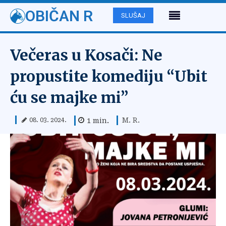
OBIČAN R
SLUŠAJ
Večeras u Kosači: Ne
propustite komediju “Ubit
ću se majke mi”
M. R.
1
min.
08. 03. 2024.