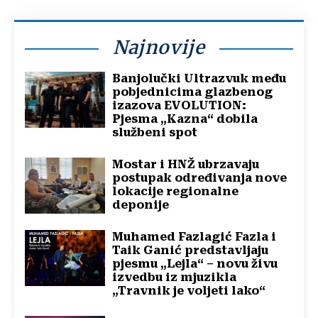
Najnovije
Banjolučki Ultrazvuk među
pobjednicima glazbenog
izazova EVOLUTION:
Pjesma „Kazna“ dobila
službeni spot
Mostar i HNŽ ubrzavaju
postupak određivanja nove
lokacije regionalne
deponije
Muhamed Fazlagić Fazla i
Taik Ganić predstavljaju
pjesmu „Lejla“ – novu živu
izvedbu iz mjuzikla
„Travnik je voljeti lako“