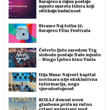
Sarajevo u rujnu postaje
mjesto susreta lidera koji
oblikuju budućnost
Biramo Naj fotku 32.
Sarajevo Film Festivala
Četvrto ljeto zaredom Trg
slobode postaje Naše mjesto
– Bingo Ljetno kino Tuzla
Ilija Musa: Najveći kapital
novinara nije ekskluzivna
informacija, nego
vjerodostojnost
ROXAJ donosi novu
glazbenu priču uz ručno
crtani animirani spot