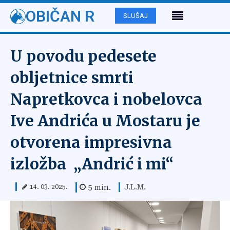
OBIČAN R
SLUŠAJ
U povodu pedesete
obljetnice smrti
Napretkovca i nobelovca
Ive Andrića u Mostaru je
otvorena impresivna
izložba „Andrić i mi“
J.L.M.
5
min.
14. 03. 2025.