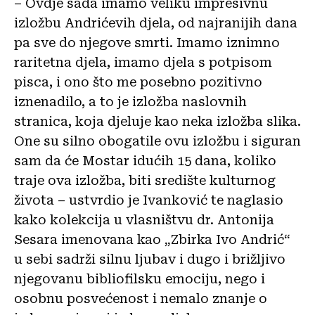
– Ovdje sada imamo veliku impresivnu
izložbu Andrićevih djela, od najranijih dana
pa sve do njegove smrti. Imamo iznimno
raritetna djela, imamo djela s potpisom
pisca, i ono što me posebno pozitivno
iznenadilo, a to je izložba naslovnih
stranica, koja djeluje kao neka izložba slika.
One su silno obogatile ovu izložbu i siguran
sam da će Mostar idućih 15 dana, koliko
traje ova izložba, biti središte kulturnog
života – ustvrdio je Ivanković te naglasio
kako kolekcija u vlasništvu dr. Antonija
Sesara imenovana kao „Zbirka Ivo Andrić“
u sebi sadrži silnu ljubav i dugo i brižljivo
njegovanu bibliofilsku emociju, nego i
osobnu posvećenost i nemalo znanje o