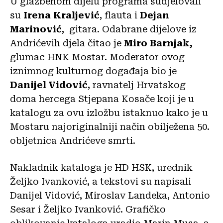
U glazbenom dijelu programa sudjelovali
su
Irena Kraljević
, flauta i
Dejan
Marinović
, gitara. Odabrane dijelove iz
Andrićevih djela čitao je
Miro Barnjak,
glumac HNK Mostar. Moderator ovog
iznimnog kulturnog događaja bio je
Danijel Vidović
, ravnatelj Hrvatskog
doma hercega Stjepana Kosače koji je u
katalogu za ovu izložbu istaknuo kako je u
Mostaru najoriginalniji način obilježena 50.
obljetnica Andrićeve smrti.
Nakladnik kataloga je HD HSK, urednik
Željko Ivanković, a tekstovi su napisali
Danijel Vidović, Miroslav Landeka, Antonio
Sesar i Željko Ivanković. Grafičko