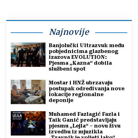
Najnovije
Banjolučki Ultrazvuk među
pobjednicima glazbenog
izazova EVOLUTION:
Pjesma „Kazna“ dobila
službeni spot
Mostar i HNŽ ubrzavaju
postupak određivanja nove
lokacije regionalne
deponije
Muhamed Fazlagić Fazla i
Taik Ganić predstavljaju
pjesmu „Lejla“ – novu živu
izvedbu iz mjuzikla
„Travnik je voljeti lako“