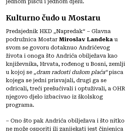
jednom piscu i jednom djelu.
Kulturno čudo u Mostaru
Predsjednik HKD „Napredak“ – Glavna
podružnica Mostar
Miroslav Landeka
u
svom se govoru dotaknuo Andrićevog
života i onoga što Andrića obilježava kao
književnika, Hrvata, rođenog u Bosni, zemlji
u kojoj se „
dram radosti dušom plaća“
pisca
kojega se jedni prisvajali, drugi ga se
odricali, treći prešućivali i optuživali, a OHR
njegovo djelo izbacivao iz školskog
programa.
– Ono što pak Andrića obilježava i što nitko
ne može osporiti ili zanijekati jest činjenica