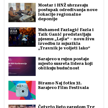
Mostar i HNŽ ubrzavaju
postupak određivanja nove
lokacije regionalne
deponije
Muhamed Fazlagić Fazla i
Taik Ganić predstavljaju
pjesmu „Lejla“ – novu živu
izvedbu iz mjuzikla
„Travnik je voljeti lako“
Sarajevo u rujnu postaje
mjesto susreta lidera koji
oblikuju budućnost
Biramo Naj fotku 32.
Sarajevo Film Festivala
Četvrto ljeto zaredom Trg