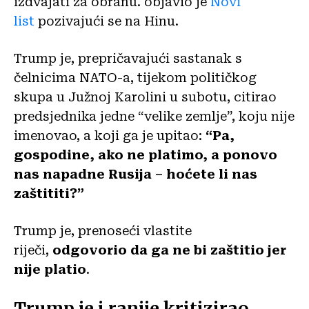
izdvajati za obranu. objavio je
Novi
list
pozivajući se na Hinu.
Trump je, prepričavajući sastanak s
čelnicima NATO-a, tijekom političkog
skupa u Južnoj Karolini u subotu, citirao
predsjednika jedne “velike zemlje”, koju nije
imenovao, a koji ga je upitao:
“Pa,
gospodine, ako ne platimo, a ponovo
nas napadne Rusija – hoćete li nas
zaštititi?”
Trump je, prenoseći vlastite
riječi,
odgovorio da ga ne bi zaštitio jer
nije platio
.
Trump je i ranije kritizirao