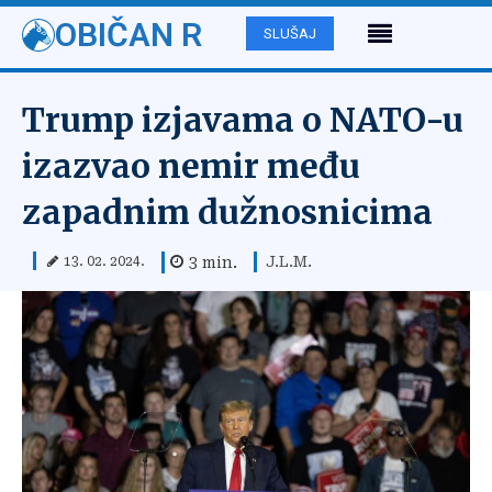
OBIČAN R
SLUŠAJ
Trump izjavama o NATO-u
izazvao nemir među
zapadnim dužnosnicima
J.L.M.
3
min.
13. 02. 2024.