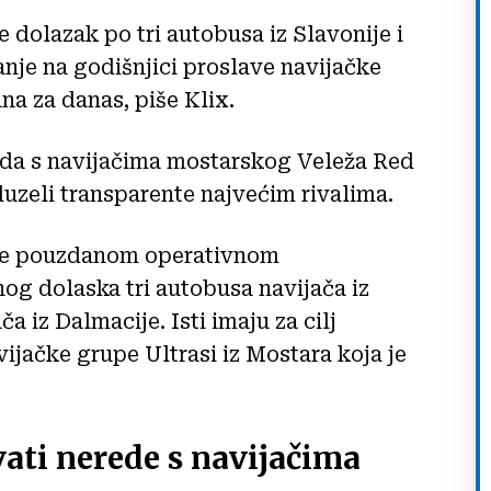
dolazak po tri autobusa iz Slavonije i
vanje na godišnjici proslave navijačke
ana za danas, piše Klix.
ereda s navijačima mostarskog Veleža Red
uzeli transparente najvećim rivalima.
že pouzdanom operativnom
og dolaska tri autobusa navijača iz
ča iz Dalmacije. Isti imaju za cilj
ijačke grupe Ultrasi iz Mostara koja je
zvati nerede s navijačima