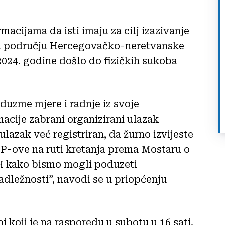
cijama da isti imaju za cilj izazivanje
na području Hercegovačko-neretvanske
 2024. godine došlo do fizičkih sukoba
oduzme mjere i radnje iz svoje
macije zabrani organizirani ulazak
ulazak već registriran, da žurno izvijeste
P-ove na ruti kretanja prema Mostaru o
iH kako bismo mogli poduzeti
adležnosti”, navodi se u priopćenju
i koji je na rasporedu u subotu u 16 sati.