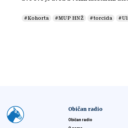
#Kohorta
#MUP HNŽ
#torcida
#Ul
Običan radio
Običan radio