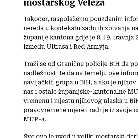
mostarskog Veleža
Također, raspolažemo pouzdanim informa
nereda u kontekstu zadnjih zbivanja 
županije kantona gdje je 8. i 9. travnja
između Ultrasa i Red Armyja.
Traži se od Granične policije BiH da p
nadležnosti te da na temelju ove infor
navijačkih grupa u BiH, a ako je njihov 
nas i ostale županijske-kantonalne MU
vremenu i mjestu njihovog ulaska u B
pravovremene mjere i radnje iz svoje n
MUP-a.
Sve ovo je uvod u veliki mostarski derb