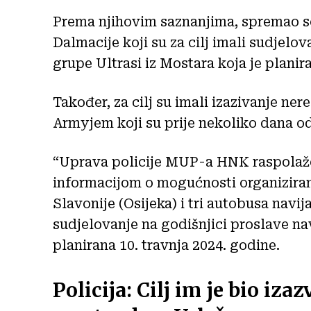
Prema njihovim saznanjima, spremao se 
Dalmacije koji su za cilj imali sudjelo
grupe Ultrasi iz Mostara koja je planir
Također, za cilj su imali izazivanje n
Armyjem koji su prije nekoliko dana od
“Uprava policije MUP-a HNK raspola
informacijom o mogućnosti organiziran
Slavonije (Osijeka) i tri autobusa navija
sudjelovanje na godišnjici proslave nav
planirana 10. travnja 2024. godine.
Policija: Cilj im je bio iza