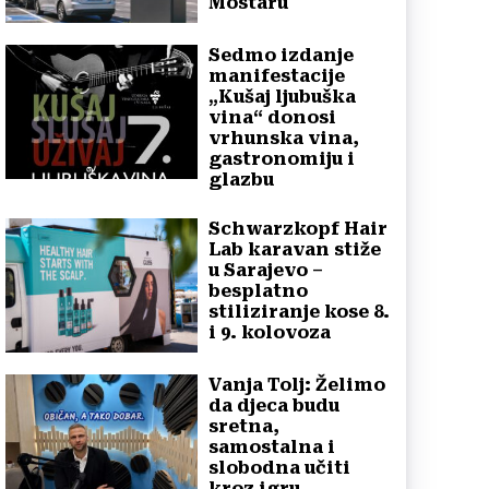
Mostaru
Sedmo izdanje
manifestacije
„Kušaj ljubuška
vina“ donosi
vrhunska vina,
gastronomiju i
glazbu
Schwarzkopf Hair
Lab karavan stiže
u Sarajevo –
besplatno
stiliziranje kose 8.
i 9. kolovoza
Vanja Tolj: Želimo
da djeca budu
sretna,
samostalna i
slobodna učiti
kroz igru