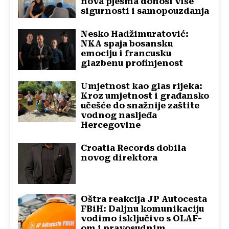
nova pjesma donosi više
sigurnosti i samopouzdanja
Nesko Hadžimuratović:
NKA spaja bosansku
emociju i francusku
glazbenu profinjenost
Umjetnost kao glas rijeka:
Kroz umjetnost i građansko
učešće do snažnije zaštite
vodnog nasljeđa
Hercegovine
Croatia Records dobila
novog direktora
Oštra reakcija JP Autocesta
FBiH: Daljnu komunikaciju
vodimo isključivo s OLAF-
om i pravosudnim