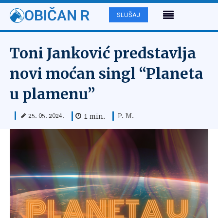
OBIČAN R
SLUŠAJ
Toni Janković predstavlja
novi moćan singl “Planeta
u plamenu”
P. M.
1
min.
25. 05. 2024.