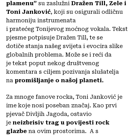
plamenu”
su zaslužni
Dražen Till, Zele i
Toni Janković
, koji su osigurali odličnu
harmoniju instrumenata
i pratećeg Tonijevog moćnog vokala. Tekst
pjesme potpisuje Dražen Till, te se
dotiče stanja našeg svijeta i evocira slike
globalnih problema. Može se i reći da
je tekst poput nekog društvenog
komentara s ciljem pozivanja slušatelja
na
promišljanje o našoj planeti.
Za mnoge fanove rocka, Toni Janković je
ime koje nosi poseban značaj. Kao prvi
pjevač Divljih Jagoda, ostavio
je
neizbrisiv trag u povijesti rock
glazbe
na ovim prostorima. A s