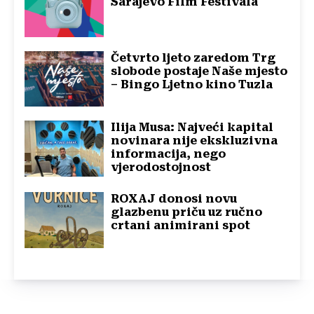
Sarajevo Film Festivala
Četvrto ljeto zaredom Trg
slobode postaje Naše mjesto
– Bingo Ljetno kino Tuzla
Ilija Musa: Najveći kapital
novinara nije ekskluzivna
informacija, nego
vjerodostojnost
ROXAJ donosi novu
glazbenu priču uz ručno
crtani animirani spot