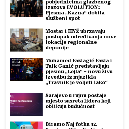
pobjednicima glazbenog
izazova EVOLUTION:
Pjesma „Kazna“ dobila
službeni spot
Mostar i HNŽ ubrzavaju
postupak određivanja nove
lokacije regionalne
deponije
Muhamed Fazlagić Fazla i
Taik Ganić predstavljaju
pjesmu „Lejla“ – novu živu
izvedbu iz mjuzikla
„Travnik je voljeti lako“
Sarajevo u rujnu postaje
mjesto susreta lidera koji
oblikuju budućnost
Biramo Naj fotku 32.