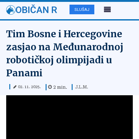
OBIČAN R
SLUŠAJ
Tim Bosne i Hercegovine
zasjao na Međunarodnoj
robotičkoj olimpijadi u
Panami
J.L.M.
2
min.
02. 11. 2025.