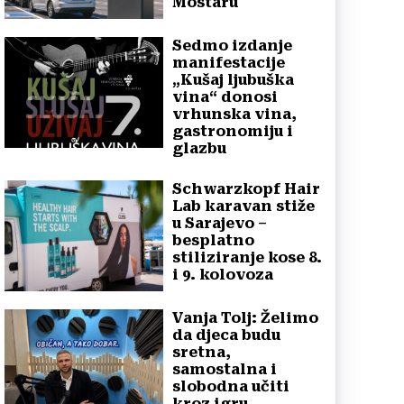
Mostaru
Sedmo izdanje
manifestacije
„Kušaj ljubuška
vina“ donosi
vrhunska vina,
gastronomiju i
glazbu
Schwarzkopf Hair
Lab karavan stiže
u Sarajevo –
besplatno
stiliziranje kose 8.
i 9. kolovoza
Vanja Tolj: Želimo
da djeca budu
sretna,
samostalna i
slobodna učiti
kroz igru