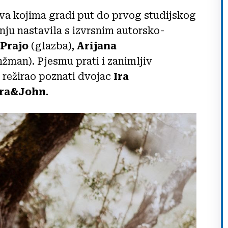
ova kojima gradi put do prvog studijskog
nju nastavila s izvrsnim autorsko-
 Prajo
(glazba),
Arijana
nžman). Pjesmu prati i zanimljiv
 režirao poznati dvojac
Ira
Ira&John
.