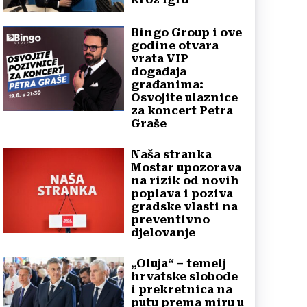
Bingo Group i ove
godine otvara
vrata VIP
događaja
građanima:
Osvojite ulaznice
za koncert Petra
Graše
Naša stranka
Mostar upozorava
na rizik od novih
poplava i poziva
gradske vlasti na
preventivno
djelovanje
„Oluja“ – temelj
hrvatske slobode
i prekretnica na
putu prema miru u