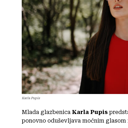
Karla Pupis
Mlada glazbenica
Karla Pupis
predst
ponovno oduševljava moćnim glasom i