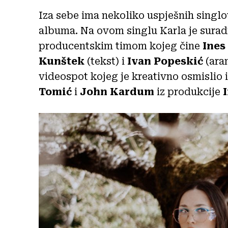
Iza sebe ima nekoliko uspješnih singl
albuma. Na ovom singlu Karla je surad
producentskim timom kojeg čine
Ines
Kunštek
(tekst) i
Ivan Popeskić
(ara
videospot kojeg je kreativno osmislio i
Tomić
i
John Kardum
iz produkcije