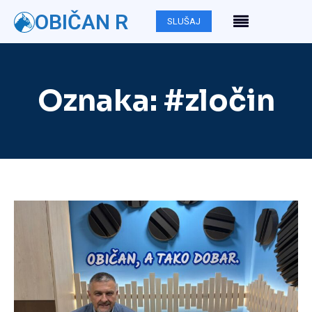
OBIČAN R
SLUŠAJ
Oznaka:
#zločin