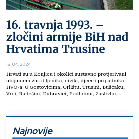
16. travnja 1993. –
zločini armije BiH nad
Hrvatima Trusine
16. 04. 2024.
Hrvati su u Konjicu i okolici sustavno protjerivani
ubijanjem zarobljenika, civila, djece i pripadnika
HVO-a. U Gostovićima, Orlištu, Trusini, Bušćaku,
Vrci, Radešini, Dubravici, Podhumu, Zaslivlju,...
Najnovije