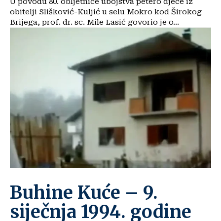
U povodu 80. obljetnice ubojstva petero djece iz
obitelji Slišković-Kuljić u selu Mokro kod Širokog
Brijega, prof. dr. sc. Mile Lasić govorio je o...
Buhine Kuće – 9.
siječnja 1994. godine