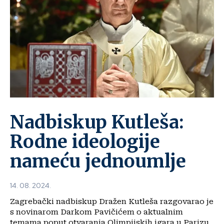
Nadbiskup Kutleša:
Rodne ideologije
nameću jednoumlje
14. 08. 2024.
Zagrebački nadbiskup Dražen Kutleša razgovarao je
s novinarom Darkom Pavičićem o aktualnim
temama poput otvaranja Olimpijskih igara u Parizu,