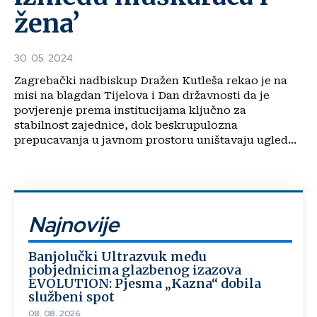
žena’
30. 05. 2024.
Zagrebački nadbiskup Dražen Kutleša rekao je na
misi na blagdan Tijelova i Dan državnosti da je
povjerenje prema institucijama ključno za
stabilnost zajednice, dok beskrupulozna
prepucavanja u javnom prostoru uništavaju ugled...
Najnovije
Banjolučki Ultrazvuk među
pobjednicima glazbenog izazova
EVOLUTION: Pjesma „Kazna“ dobila
službeni spot
08. 08. 2026.